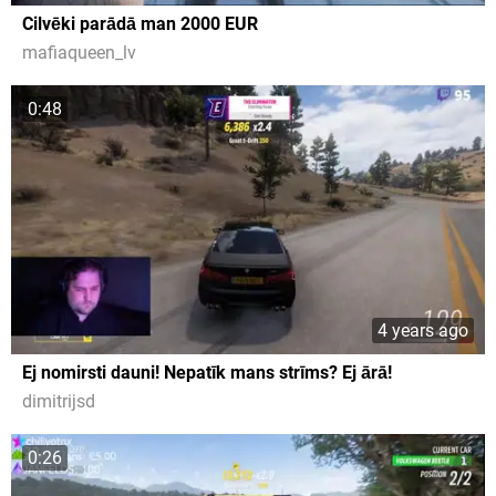
Cilvēki parādā man 2000 EUR
mafiaqueen_lv
0:48
4 years ago
Ej nomirsti dauni! Nepatīk mans strīms? Ej ārā!
dimitrijsd
0:26