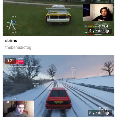
4 years ago
strīms
thebenedictog
0:22
5 years ago