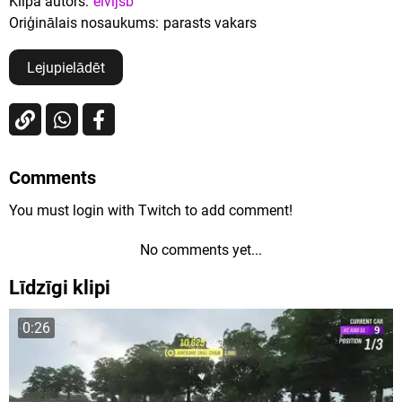
Klipa autors:
elvijsb
Oriģinālais nosaukums:
parasts vakars
Lejupielādēt
Comments
You must login with Twitch to add comment!
No comments yet...
Līdzīgi klipi
0:26