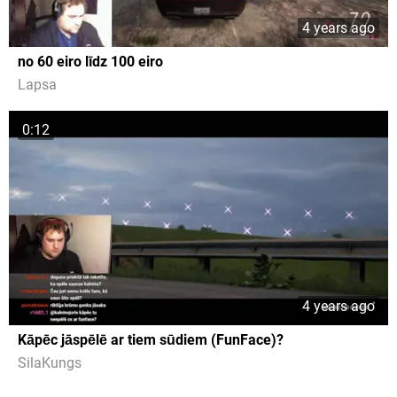
4 years ago
no 60 eiro līdz 100 eiro
Lapsa
0:12
4 years ago
Kāpēc jāspēlē ar tiem sūdiem (FunFace)?
SilaKungs