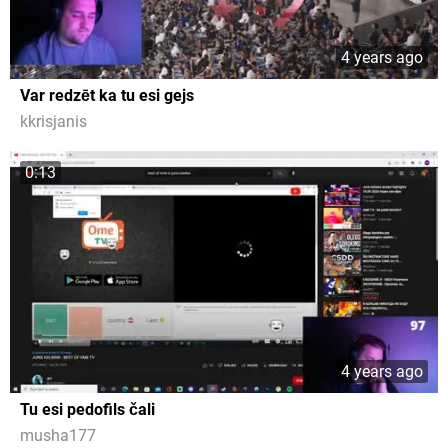
4 years ago
Var redzēt ka tu esi gejs
kkrisjanis
0:13
4 years ago
Tu esi pedofils čali
musha177