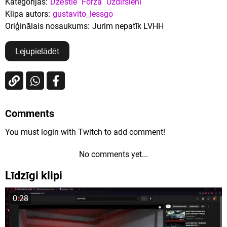
Kategorijas:
Dzēstie
Forza
Uzdirsieni
Klipa autors:
gustavito_lessgo
Oriģinālais nosaukums:
Jurim nepatīk LVHH
Lejupielādēt
Comments
You must login with Twitch to add comment!
No comments yet...
Līdzīgi klipi
0:28