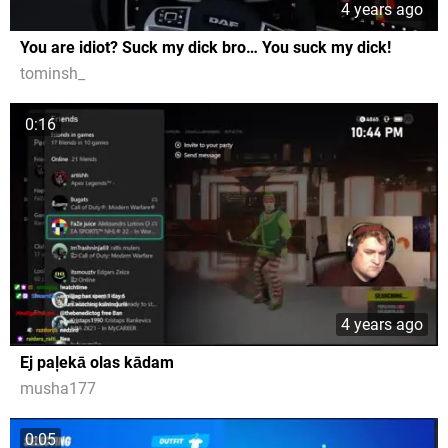
4 years ago
You are idiot? Suck my dick bro… You suck my dick!
tominsh_
0:16
4 years ago
Ej paļekā olas kādam
musha177
0:05