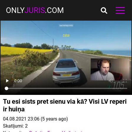
ONLY
JURIS
.COM
Tu esi sists pret sienu via kā? Visi LV reperi
ir huiņa
04.08.2021 23:06 (5 years ago)
Skatījumi:
2