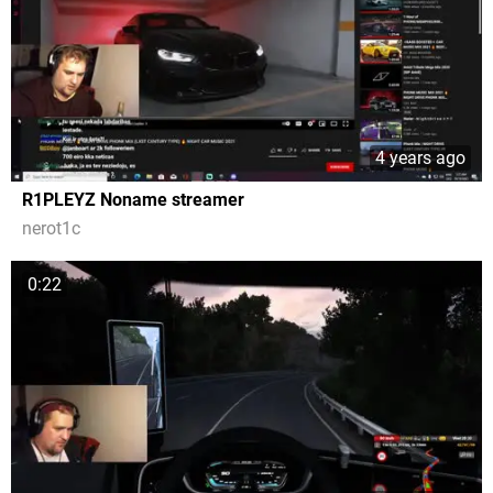
4 years ago
R1PLEYZ Noname streamer
nerot1c
0:22