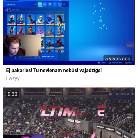
5 years ago
Ej pakaries! Tu nevienam nebūsi vajadzīgs!
liwzyy
0:30