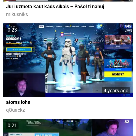
Juri uzmeta kaut kāds sīkais – Pašol ti nahuj
mikusniks
0:23
4 years ago
atoms lohs
qQuackz
0:21