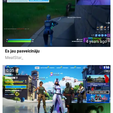
4 years ago
Es jau pasveicināju
MeatStar_
0:05