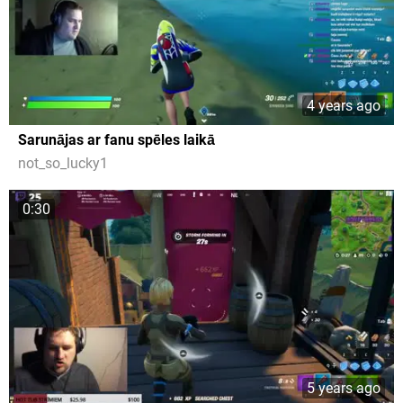
4 years ago
Sarunājas ar fanu spēles laikā
not_so_lucky1
0:30
5 years ago