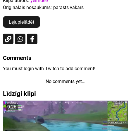
Klipa autors:
yeimdee
Oriģinālais nosaukums:
parasts vakars
Lejupielādēt
Comments
You must login with Twitch to add comment!
No comments yet...
Līdzīgi klipi
0:26