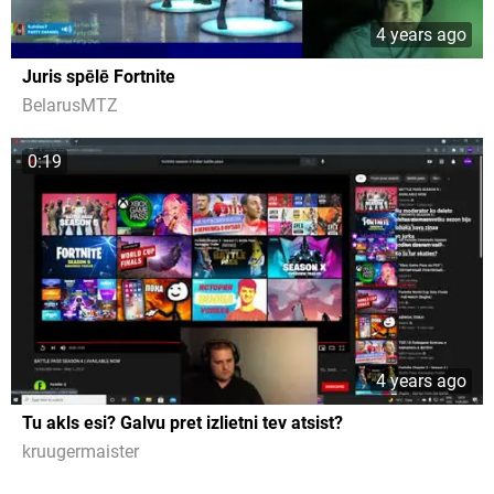
4 years ago
Juris spēlē Fortnite
BelarusMTZ
0:19
4 years ago
Tu akls esi? Galvu pret izlietni tev atsist?
kruugermaister