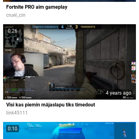
Fortnite PRO aim gameplay
cruel_cin
0:26
4 years ago
Visi kas piemin mājaslapu tiks timedout
link45111
0:10