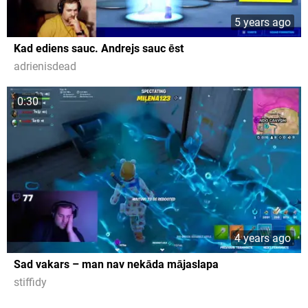
5 years ago
Kad ediens sauc. Andrejs sauc ēst
adrienisdead
0:30
4 years ago
Sad vakars – man nav nekāda mājaslapa
stiffidy