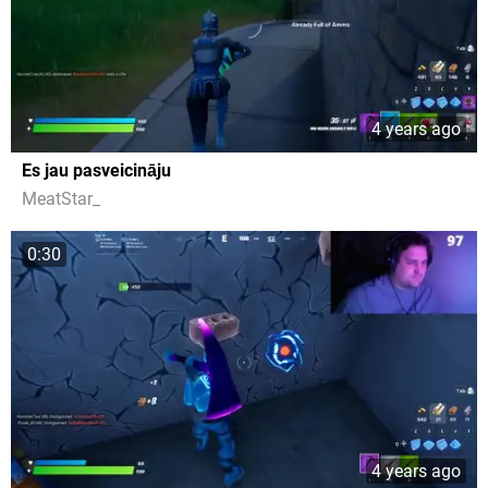
4 years ago
Es jau pasveicināju
MeatStar_
0:30
4 years ago