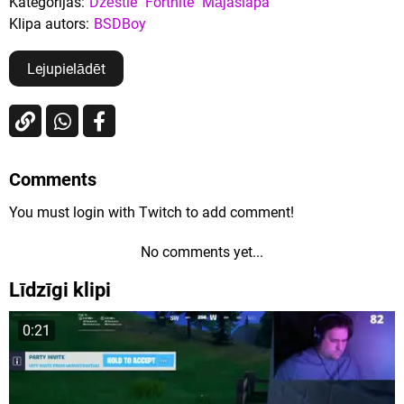
Kategorijas:
Dzēstie
Fortnite
Mājaslapa
Klipa autors:
BSDBoy
Lejupielādēt
Comments
You must login with Twitch to add comment!
No comments yet...
Līdzīgi klipi
0:21