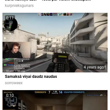
kurpnieksgunars
0:11
4 years ago
Samaksā viņai daudz naudas
sorroweex
0:10