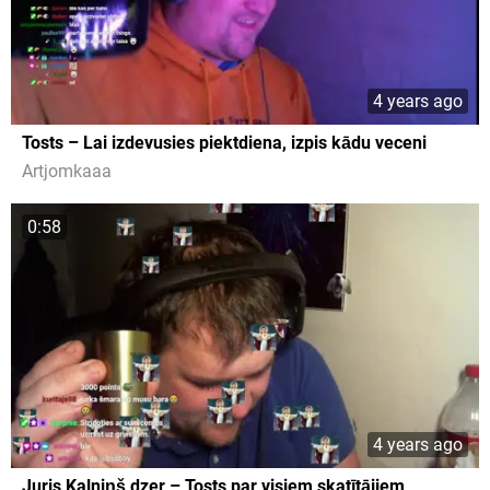
4 years ago
Tosts – Lai izdevusies piektdiena, izpis kādu veceni
Artjomkaaa
0:58
4 years ago
Juris Kalniņš dzer – Tosts par visiem skatītājiem