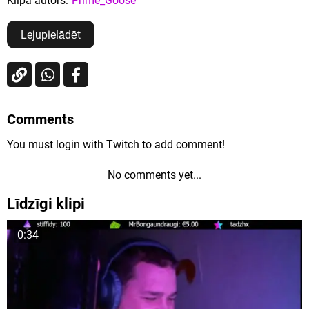
Klipa autors:
Prime_Goose
Lejupielādēt
Comments
You must login with Twitch to add comment!
No comments yet...
Līdzīgi klipi
0:34