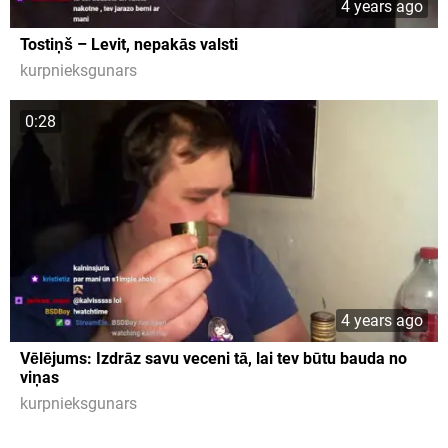
4 years ago
Tostiņš – Levit, nepakās valsti
kurpnieksgunars
0:28
4 years ago
Vēlējums: Izdrāz savu veceni tā, lai tev būtu bauda no
viņas
kurpnieksgunars