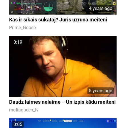
4 years ago
Kas ir sīkais sūkātāj? Juris uzrunā meiteni
Prime_Goose
0:19
5 years ago
Daudz laimes nelaime – Un izpis kādu meiteni
mafiaqueen_lv
0:05