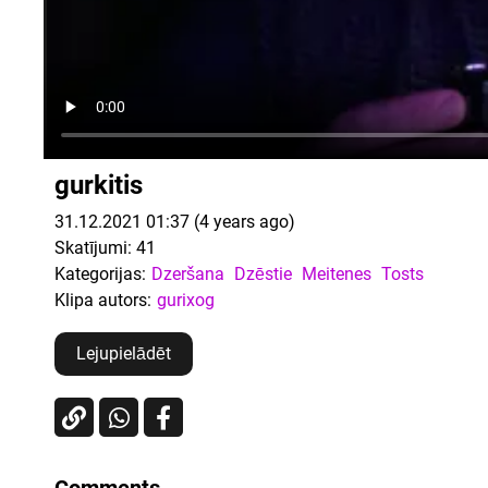
gurkitis
31.12.2021 01:37 (4 years ago)
Skatījumi:
41
Kategorijas:
Dzeršana
Dzēstie
Meitenes
Tosts
Klipa autors:
gurixog
Lejupielādēt
Comments