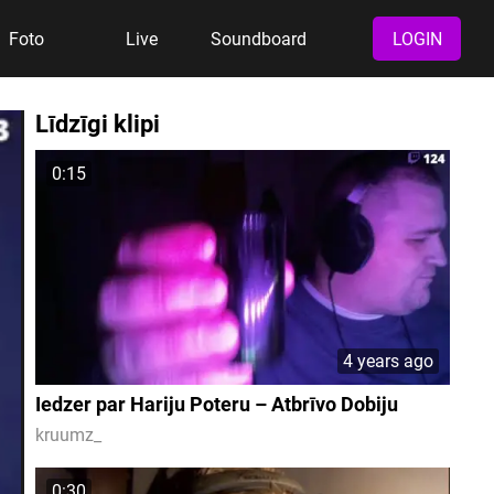
Foto
Live
Soundboard
LOGIN
Līdzīgi klipi
0:15
4 years ago
Iedzer par Hariju Poteru – Atbrīvo Dobiju
kruumz_
0:30