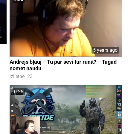
5 years ago
Andrejs bļauj – Tu par sevi tur runā? – Tagad
nomet naudu
izlietne123
0:25