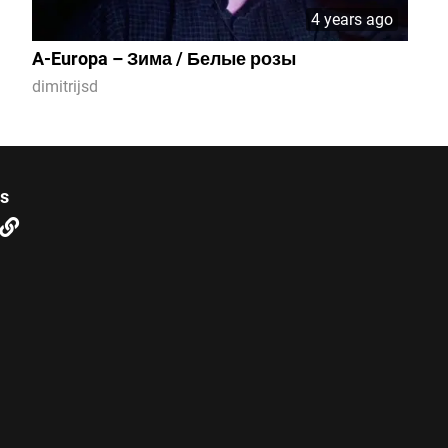
4 years ago
A-Europa – Зима / Белые розы
dimitrijsd
us