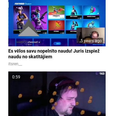
5 years ago
Es vēlos savu nopelnīto naudu! Juris izspiež
naudu no skatītājiem
itsren__
0:59