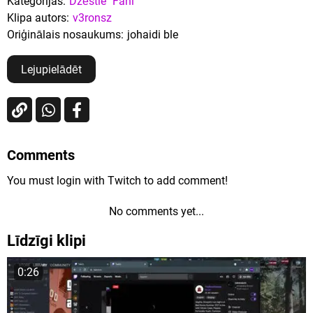
Kategorijas:
Dzēstie
Fani
Klipa autors:
v3ronsz
Oriģinālais nosaukums:
johaidi ble
Lejupielādēt
Comments
You must login with Twitch to add comment!
No comments yet...
Līdzīgi klipi
0:26