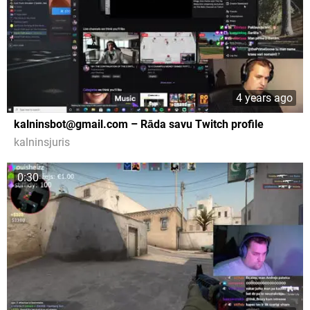
4 years ago
kalninsbot@gmail.com – Rāda savu Twitch profile
kalninsjuris
0:30