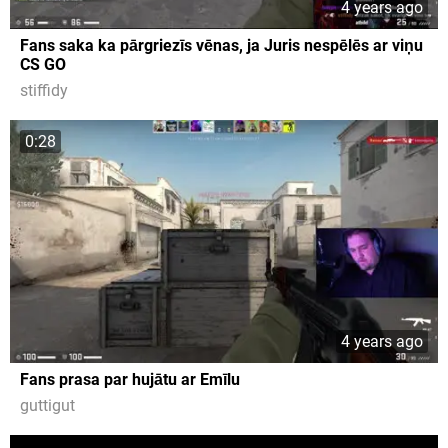
4 years ago
Fans saka ka pārgriezīs vēnas, ja Juris nespēlēs ar viņu
CS GO
stiffidy
0:28
4 years ago
Fans prasa par hujātu ar Emīlu
guttigut