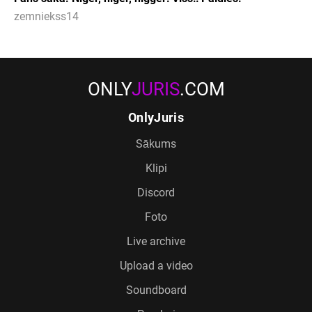
zemniekss14
ONLY
JURIS
.COM
OnlyJuris
Sākums
Klipi
Discord
Foto
Live archive
Upload a video
Soundboard