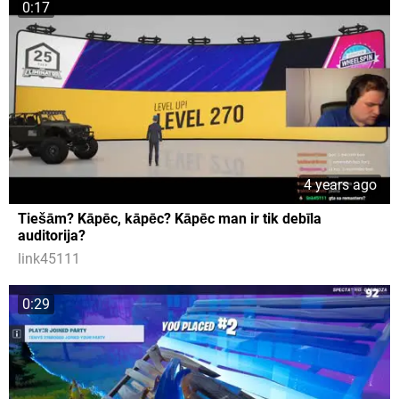
0:17
4 years ago
Tiešām? Kāpēc, kāpēc? Kāpēc man ir tik debīla
auditorija?
link45111
0:29