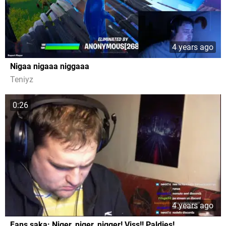
4 years ago
Nigaa nigaaa niggaaa
Teniyz
0:26
4 years ago
Fans saka: Niger, niger, nigger! Viss!! Paldies!