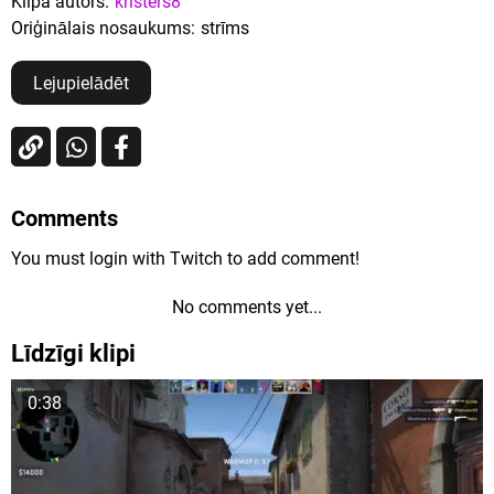
Klipa autors:
kristers8
Oriģinālais nosaukums:
strīms
Lejupielādēt
Comments
You must login with Twitch to add comment!
No comments yet...
Līdzīgi klipi
0:38