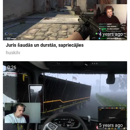
4 years ago
Juris šaudās un durstās, sapriecājies
huskilv
0:26
5 years ago