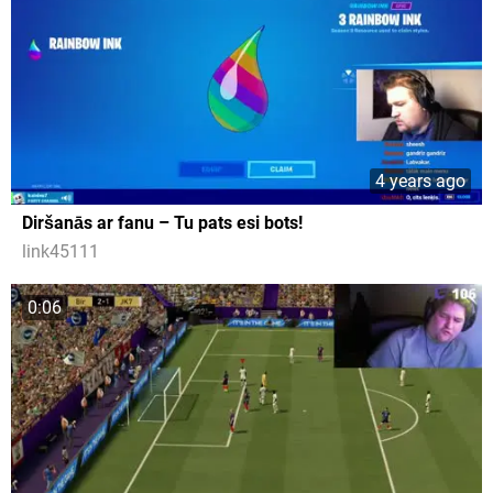
4 years ago
Diršanās ar fanu – Tu pats esi bots!
link45111
0:06