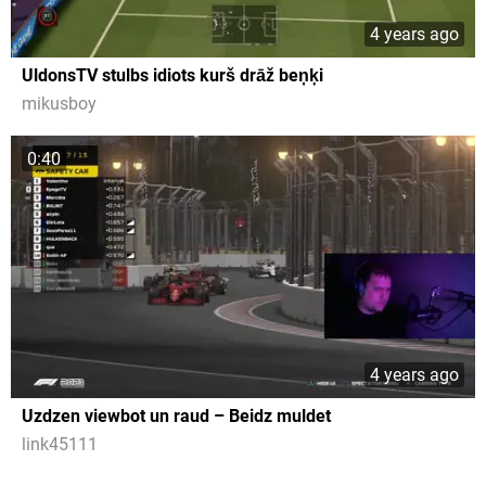
4 years ago
UldonsTV stulbs idiots kurš drāž beņķi
mikusboy
0:40
4 years ago
Uzdzen viewbot un raud – Beidz muldet
link45111