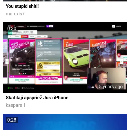
You stupid shit!!
marcxis7
0:30
5 years ago
Skatītāji apspriež Jura iPhone
kaspars_l
0:28