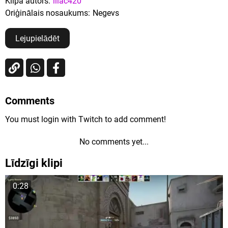
Klipa autors:
lilac420
Oriģinālais nosaukums:
Negevs
Lejupielādēt
Comments
You must login with Twitch to add comment!
No comments yet...
Līdzīgi klipi
0:28