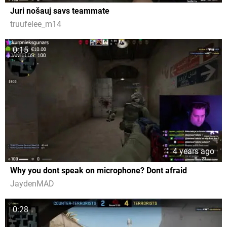
Juri nošauj savs teammate
truufelee_m14
0:15
4 years ago
Why you dont speak on microphone? Dont afraid
JaydenMAD
0:28