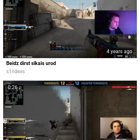
4 years ago
Beidz dirst sīkais urod
s1ndexs
0:26