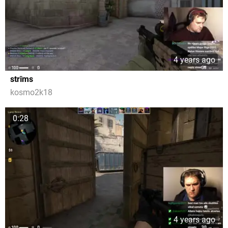
4 years ago
strīms
kosmo2k18
0:28
4 years ago