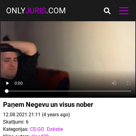
ONLY
JURIS
.COM
Paņem Negevu un visus nober
12.08.2021 21:11 (4 years ago)
Skatījumi:
6
Kategorijas:
CS:GO
Dzēstie