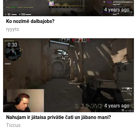
4 years ago
Ko nozīmē dalbajobs?
ryyyts
0:30
4 years ago
Nahujam ir jātaisa privātie čati un jābano mani?
Ticcus