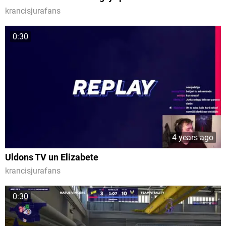
krancisjurafans
0:30
4 years ago
Uldons TV un Elizabete
krancisjurafans
0:30