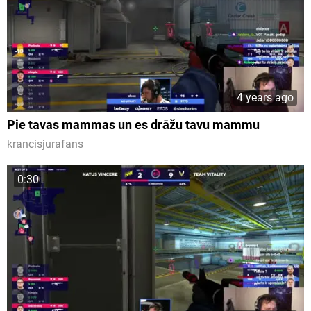
4 years ago
Pie tavas mammas un es drāžu tavu mammu
krancisjurafans
0:30