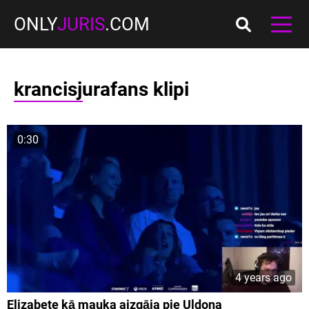
ONLY
JURIS
.COM
krancisjurafans klipi
0:30
4 years ago
Elizabete kā mauka aizgāja pie Uldona