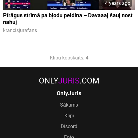
4 years ago
Pīrāgus strīmā pa bļodu peldina – Davaaaj šauj nost
nahuj
krancisjurafans
Klipu kopskaits: 4
ONLY
JURIS
.COM
OnlyJuris
Sākums
Klipi
Discord
Foto