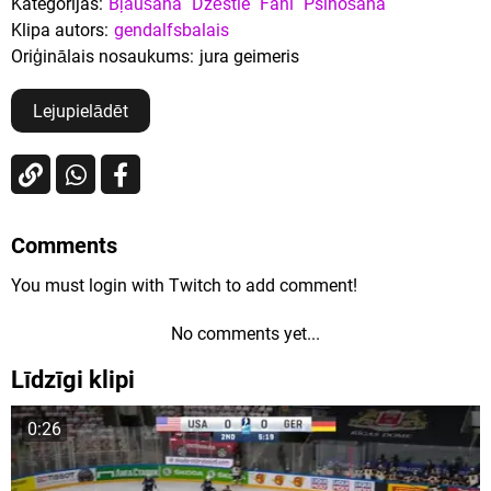
Kategorijas:
Bļaušana
Dzēstie
Fani
Psihošana
Klipa autors:
gendalfsbalais
Oriģinālais nosaukums:
jura geimeris
Lejupielādēt
Comments
You must login with Twitch to add comment!
No comments yet...
Līdzīgi klipi
0:26