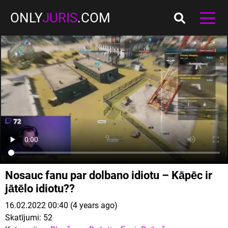
ONLY
JURIS
.COM
Nosauc fanu par dolbano idiotu – Kāpēc ir
jātēlo idiotu??
16.02.2022 00:40 (4 years ago)
Skatījumi:
52