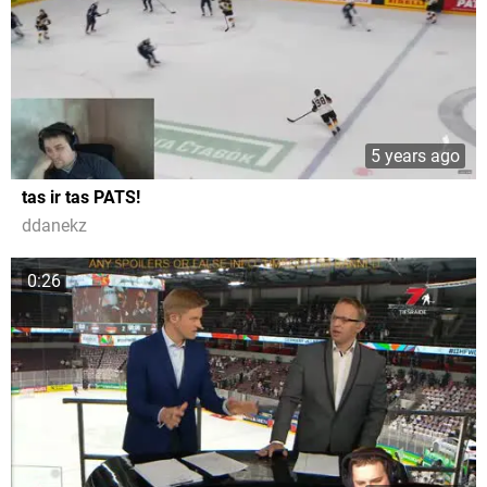
5 years ago
tas ir tas PATS!
ddanekz
0:26