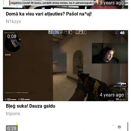
5 years ago
Domā ka visu vari atļauties? Pašol na*uj!
N1kzyx
0:08
4 years ago
Bļeģ suka! Dauza galdu
tripons
0:28