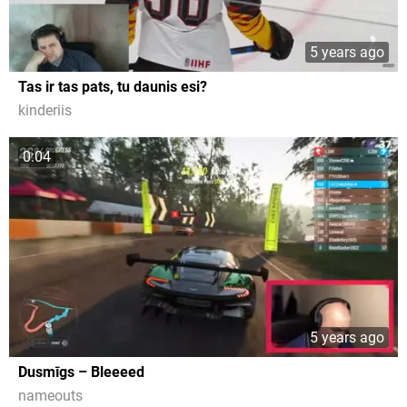
5 years ago
Tas ir tas pats, tu daunis esi?
kinderiis
0:04
5 years ago
Dusmīgs – Bleeeed
nameouts