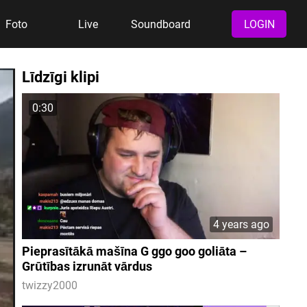
Foto
Live
Soundboard
LOGIN
Līdzīgi klipi
0:30
4 years ago
Pieprasītākā mašīna G ggo goo goliāta –
Grūtības izrunāt vārdus
twizzy2000