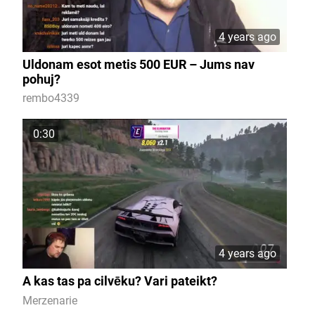
4 years ago
Uldonam esot metis 500 EUR – Jums nav
pohuj?
rembo4339
0:30
4 years ago
A kas tas pa cilvēku? Vari pateikt?
Merzenarie