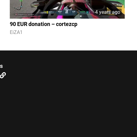
4 years ago
90 EUR donation – cortezcp
EiZA1
us