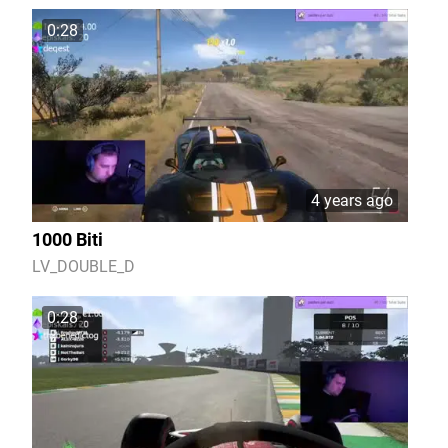
0:28
4 years ago
1000 Biti
LV_DOUBLE_D
0:28