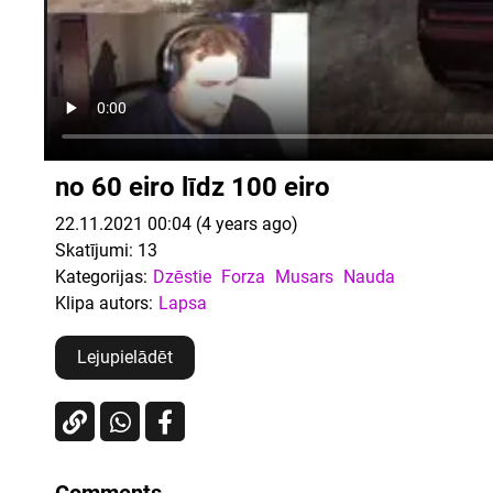
no 60 eiro līdz 100 eiro
22.11.2021 00:04 (4 years ago)
Skatījumi:
13
Kategorijas:
Dzēstie
Forza
Musars
Nauda
Klipa autors:
Lapsa
Lejupielādēt
Comments