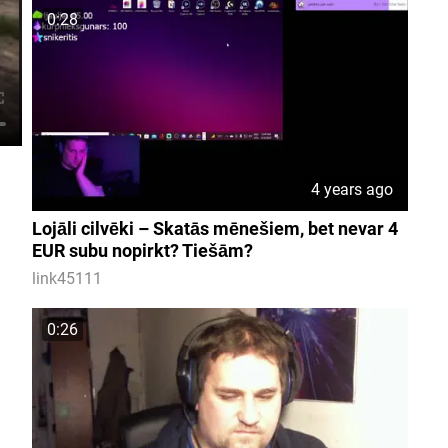
0:28
4 years ago
Lojāli cilvēki – Skatās mēnešiem, bet nevar 4
EUR subu nopirkt? Tiešām?
link45111
0:26