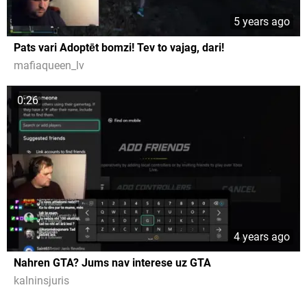
5 years ago
Pats vari Adoptēt bomzi! Tev to vajag, dari!
mafiaqueen_lv
0:26
4 years ago
Nahren GTA? Jums nav interese uz GTA
kalninsjuris