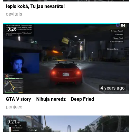
Iepis kokā, Tu jau nevarētu!
devitais
0:26
4 years ago
GTA V story – Nihuja neredz – Deep Fried
ponjeee
0:21