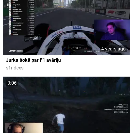
4 years ago
Jurka šokā par F1 avāriju
s1ndexs
0:06