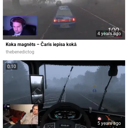
4 years ago
Koka magnēts – Čaris iepisa kokā
thebenedictog
0:10
5 years ago