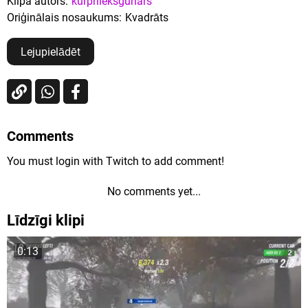
Klipa autors:
kurpnieksgunars
Oriģinālais nosaukums:
Kvadrāts
Lejupielādēt
Comments
You must login with Twitch to add comment!
No comments yet...
Līdzīgi klipi
0:13