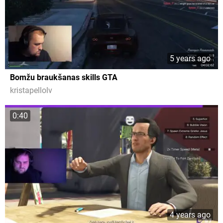
5 years ago
Bomžu braukšanas skills GTA
kristapellolv
0:40
4 years ago