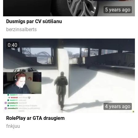
5 years ago
Dusmīgs par CV sūtīšanu
berzinsalberts
0:40
4 years ago
RolePlay ar GTA draugiem
fnkjuu