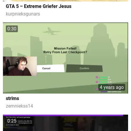
GTA 5 – Extreme Griefer Jesus
kurpnieksgunars
0:30
4 years ago
strīms
zemniekss14
0:25