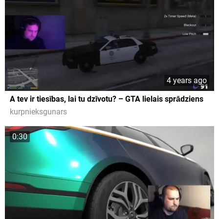
4 years ago
A tev ir tiesības, lai tu dzīvotu? – GTA lielais sprādziens
kurpnieksgunars
0:30