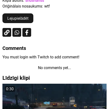
Klipa autors:
shushanss
Oriģinālais nosaukums:
wtf
Lejupielādēt
Comments
You must login with Twitch to add comment!
No comments yet...
Līdzīgi klipi
0:30