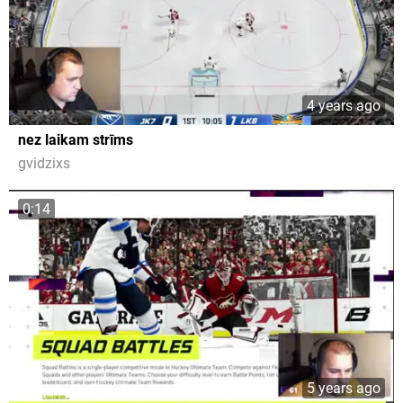
4 years ago
nez laikam strīms
gvidzixs
0:14
5 years ago