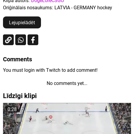
Klipa autors:
DogeLoreCSGO
Oriģinālais nosaukums:
LATVIA - GERMANY hockey
Lejupielādēt
Comments
You must login with Twitch to add comment!
No comments yet...
Līdzīgi klipi
0:28