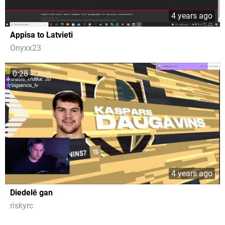
4 years ago
Appisa to Latvieti
Onyxx23
0:28
4 years ago
Diedelē gan
riskyrc