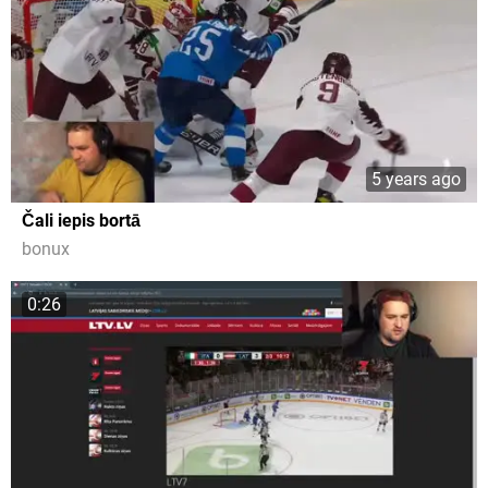
5 years ago
Čali iepis bortā
bonux
0:26