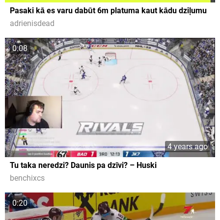
Pasaki kā es varu dabūt 6m platuma kaut kādu dziļumu
adrienisdead
0:08
4 years ago
Tu taka neredzi? Daunis pa dzīvi? – Huski
benchixcs
0:20