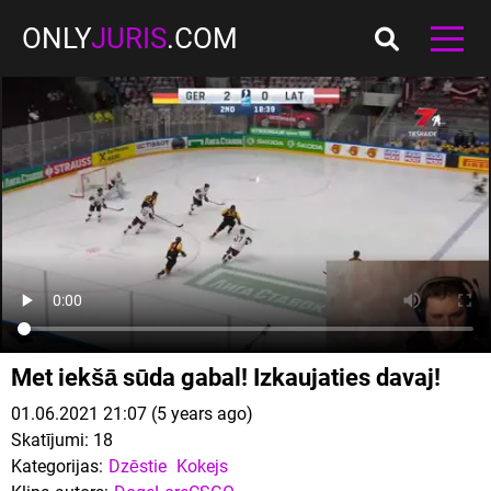
ONLY
JURIS
.COM
Met iekšā sūda gabal! Izkaujaties davaj!
01.06.2021 21:07 (5 years ago)
Skatījumi:
18
Kategorijas:
Dzēstie
Kokejs