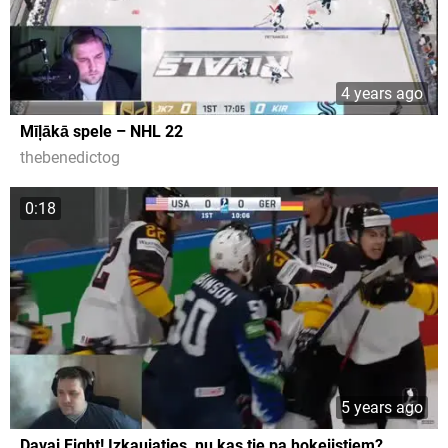
4 years ago
Mīļākā spele – NHL 22
thebenedictog
0:18
5 years ago
Davaj Fight! Izkaujaties, nu kas tie pa hokejistiem?