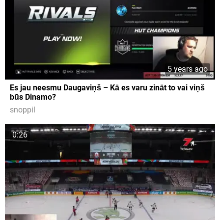
5 years ago
Es jau neesmu Daugaviņš – Kā es varu zināt to vai viņš
būs Dinamo?
snoppil
0:26