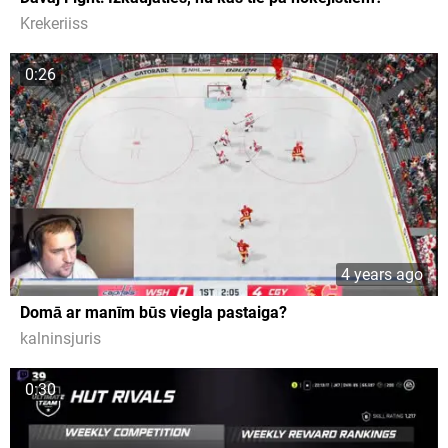
Krekeriiss
0:26
4 years ago
Domā ar manīm būs viegla pastaiga?
kalninsjuris
0:30