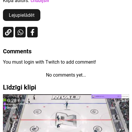
Klipa autors:
chubijslv
Lejupielādēt
Comments
You must login with Twitch to add comment!
No comments yet...
Līdzīgi klipi
0:28