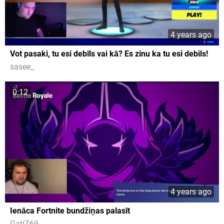
4 years ago
Vot pasaki, tu esi debīls vai kā? Es zinu ka tu esi debils!
sasee_
0:12
4 years ago
Ienāca Fortnite bundžiņas palasīt
GatiZ69