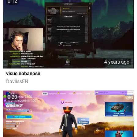
0:12
4 years ago
visus nobanosu
DaviissFN
0:28