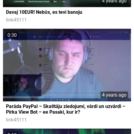
4 years ago
Davaj 10EUR! Nebūs, es tevi banoju
link45111
0:30
4 years ago
Parāda PayPal – Skatītāju ziedojumi, vārdi un uzvārdi –
Pirka View Bot – ee Pasaki, kur ir?
link45111