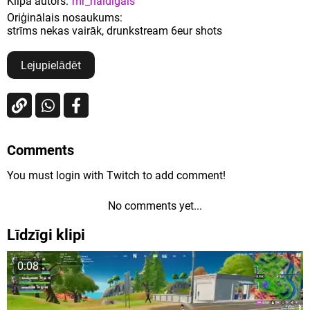
Klipa autors:
mr_naidigais
Oriģinālais nosaukums:
strīms nekas vairāk, drunkstream 6eur shots
Lejupielādēt
Comments
You must login with Twitch to add comment!
No comments yet...
Līdzīgi klipi
0:08