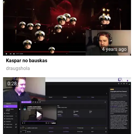
4 years ago
Kaspar no bauskas
draugshola
0:28