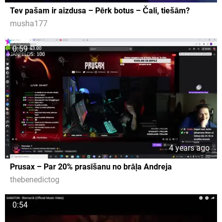
Tev pašam ir aizdusa – Pērk botus – Čali, tiešām?
musha177
0:59
4 years ago
Prusax – Par 20% prasīšanu no brāļa Andreja
thebenedictog
0:54