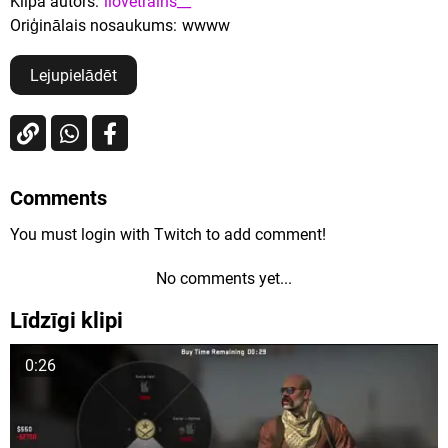
Klipa autors:
ilovetrains__
Oriģinālais nosaukums:
wwww
Lejupielādēt
Comments
You must login with Twitch to add comment!
No comments yet...
Līdzīgi klipi
0:26