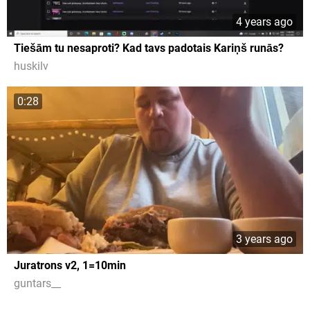
4 years ago
Tiešām tu nesaproti? Kad tavs padotais Kariņš runās?
huskilv
0:28
3 years ago
Juratrons v2, 1=10min
guntars__