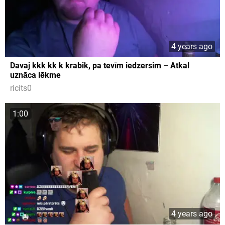
4 years ago
Davaj kkk kk k krabik, pa tevīm iedzersim – Atkal
uznāca lēkme
ricits0
1:00
4 years ago