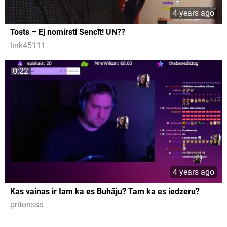
4 years ago
Tosts – Ej nomirsti Sencīt! UN??
link45111
0:22
4 years ago
Kas vainas ir tam ka es Buhāju? Tam ka es iedzeru?
pritonsss