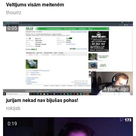
Veltījums visām meitenēm
thourrz
0:05
4 years ago
jurijam nekad nav bijušas pohas!
rokijsb
0:19