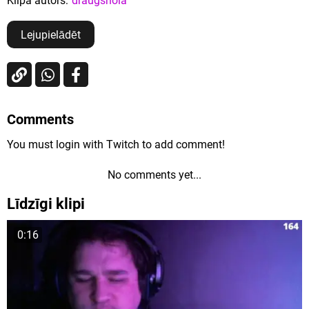
Klipa autors:
draugshola
Lejupielādēt
Comments
You must login with Twitch to add comment!
No comments yet...
Līdzīgi klipi
0:16