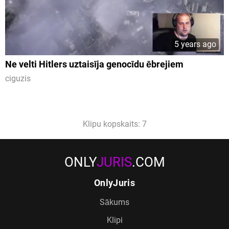
5 years ago
Ne velti Hitlers uztaisīja genocīdu ēbrejiem
ciguzis
Klipu kopskaits: 7
ONLY
JURIS
.COM
OnlyJuris
Sākums
Klipi