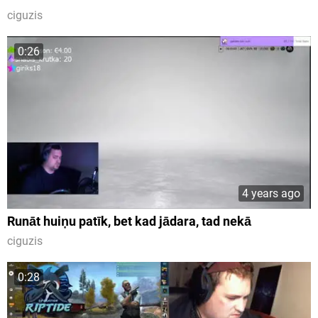
ciguzis
0:26
4 years ago
Runāt huiņu patīk, bet kad jādara, tad nekā
ciguzis
0:28