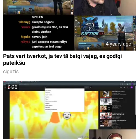
4 years ago
Pats vari twerkot, ja tev tā baigi vajag, es godīgi
pateikšu
ciguzis
0:30