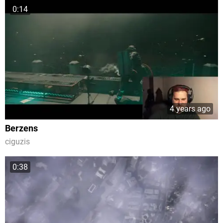
0:14
4 years ago
Berzens
ciguzis
0:38