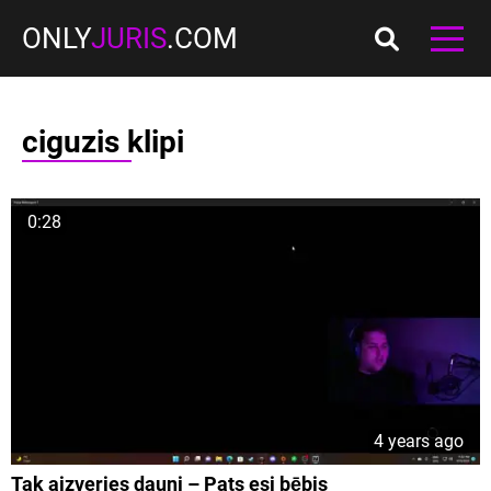
ONLY
JURIS
.COM
ciguzis klipi
0:28
4 years ago
Tak aizveries dauni – Pats esi bēbis