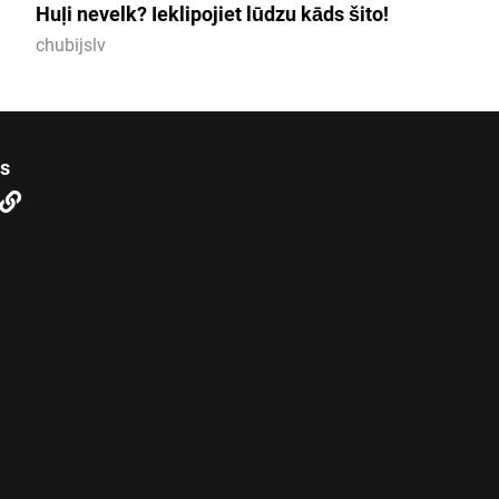
Huļi nevelk? Ieklipojiet lūdzu kāds šito!
chubijslv
us