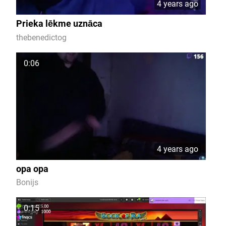
4 years ago
Prieka lēkme uznāca
thebenedictog
0:06
4 years ago
opa opa
Bonijs
0:15