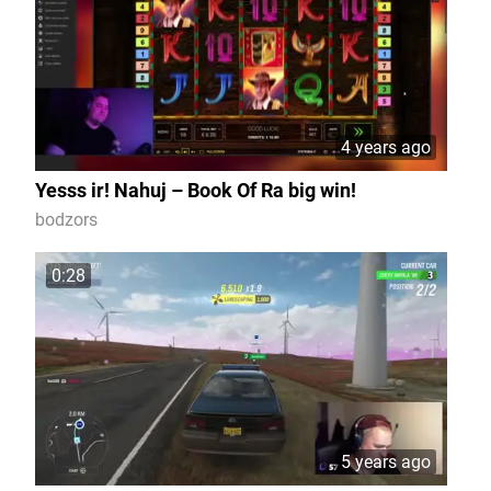
4 years ago
Yesss ir! Nahuj – Book Of Ra big win!
bodzors
0:28
5 years ago