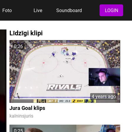
Foto
Live
Soundboard
LOGIN
Līdzīgi klipi
0:26
4 years ago
Jura Goal klips
kalninsjuris
0:25