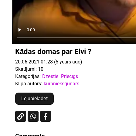
Kādas domas par Elvi ?
20.06.2021 01:28 (5 years ago)
Skatījumi:
10
Kategorijas:
Dzēstie
Priecīgs
Klipa autors:
kurpnieksgunars
Lejupielādēt
Comments