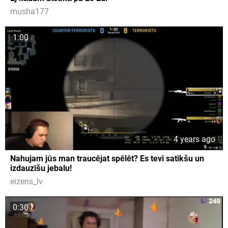
musha177
1:00
4 years ago
Nahujam jūs man traucējat spēlēt? Es tevi satikšu un
izdauzīšu jebalu!
eizens_lv
0:30