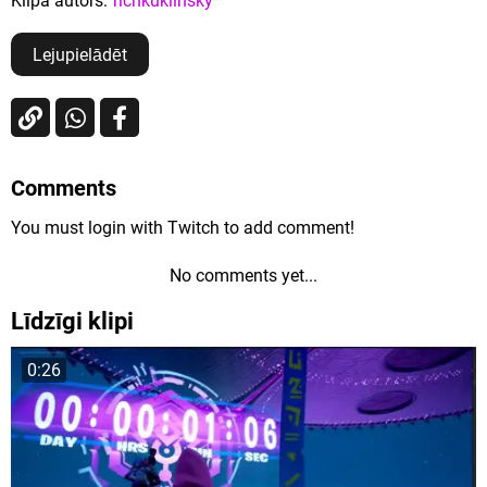
Klipa autors:
richkuklinsky
Lejupielādēt
Comments
You must login with Twitch to add comment!
No comments yet...
Līdzīgi klipi
0:26