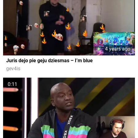
4 years ago
Juris dejo pie geju dziesmas – I’m blue
gev4is
0:11