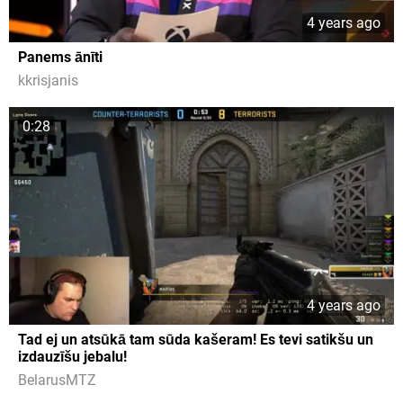
4 years ago
Panems ānīti
kkrisjanis
0:28
4 years ago
Tad ej un atsūkā tam sūda kašeram! Es tevi satikšu un
izdauzīšu jebalu!
BelarusMTZ