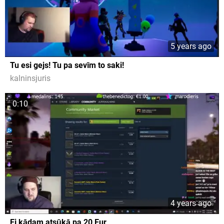
5 years ago
Tu esi gejs! Tu pa sevīm to saki!
kalninsjuris
0:10
4 years ago
Ej kādam atsūkā pa 20 Eur