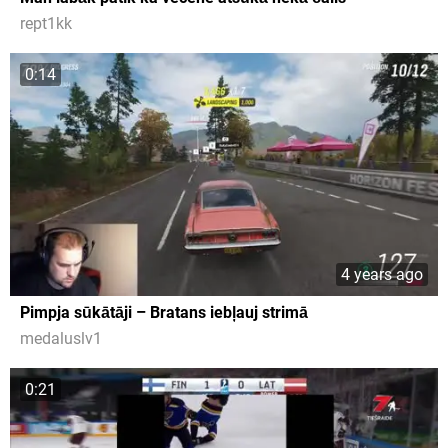
rept1kk
0:14
4 years ago
Pimpja sūkātāji – Bratans iebļauj strimā
medaluslv1
0:21