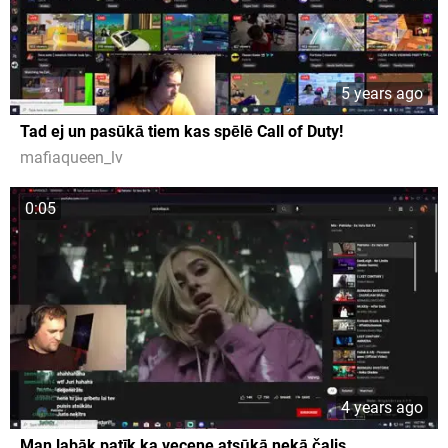
5 years ago
Tad ej un pasūkā tiem kas spēlē Call of Duty!
mafiaqueen_lv
0:05
4 years ago
Man labāk patīk ka vecene atsūkā nekā čalis