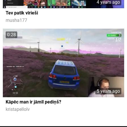
4 years ago
Tev patīk vīrieši
musha177
0:28
5 years ago
Kāpēc man ir jāmīl pediņš?
kristapellolv