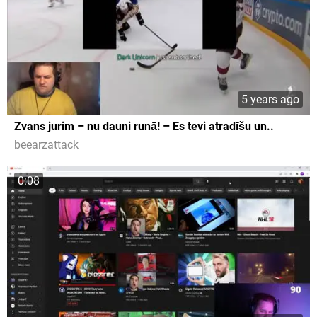
5 years ago
Zvans jurim – nu dauni runā! – Es tevi atradīšu un..
beearzattack
0:08