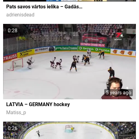
Pats savos vārtos ielika – Gadās…
adrienisdead
0:28
5 years ago
LATVIA – GERMANY hockey
Matiss_p
0:26