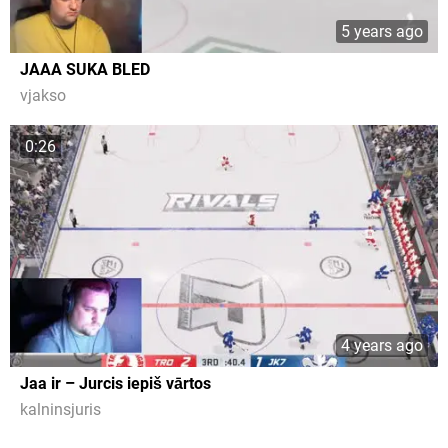
5 years ago
JAAA SUKA BLED
vjakso
0:26
4 years ago
Jaa ir – Jurcis iepiš vārtos
kalninsjuris