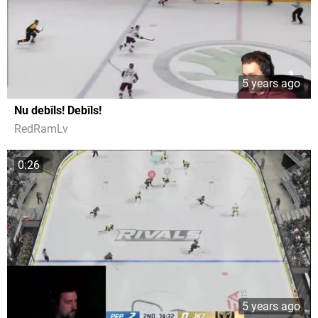
5 years ago
Nu debīls! Debīls!
RedRamLv
0:26
5 years ago