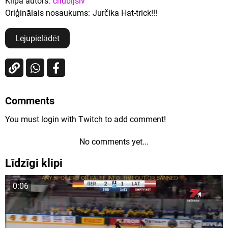
Klipa autors:
chubijslv
Oriģinālais nosaukums:
Jurčika Hat-trick!!!
Lejupielādēt
Comments
You must login with Twitch to add comment!
No comments yet...
Līdzīgi klipi
0:06