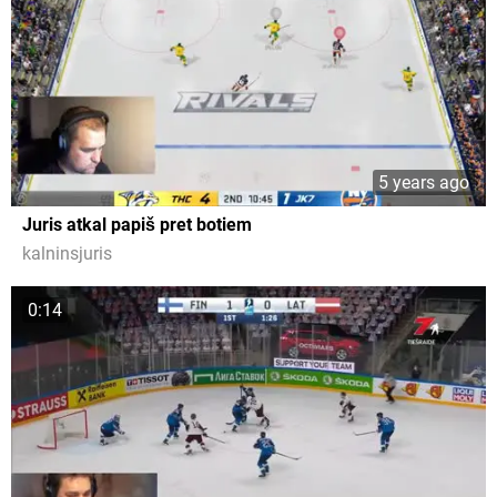
5 years ago
Juris atkal papiš pret botiem
kalninsjuris
0:14