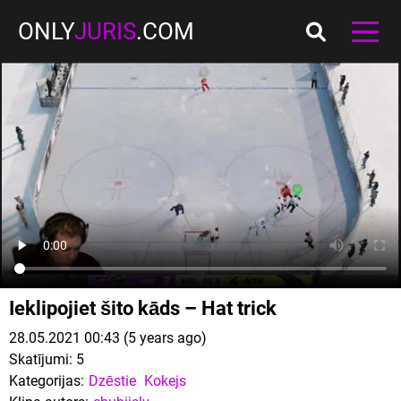
ONLY
JURIS
.COM
Ieklipojiet šito kāds – Hat trick
28.05.2021 00:43 (5 years ago)
Skatījumi:
5
Kategorijas:
Dzēstie
Kokejs