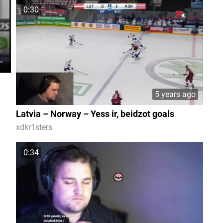
0:30
5 years ago
Latvia – Norway – Yess ir, beidzot goals
xdkr1sters
0:34