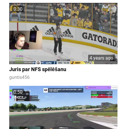
0:30
4 years ago
Juris par NFS spēlēšanu
guntis456
0:50