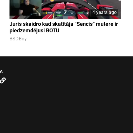
4 years ago
Juris skaidro kad skatītāja “Sencis” mutere ir
piedzemdējusi BOTU
BSDBoy
us