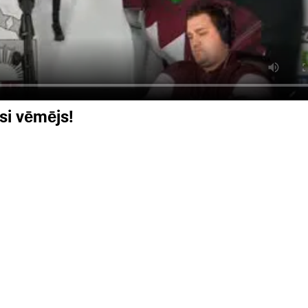
si vēmējs!