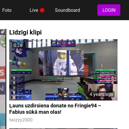
Foto
Live
Soundboard
LOGIN
Līdzīgi klipi
0:28
4 years ago
Ļauns uzdirsiena donate no Fringie94 –
Fabius sūkā man olas!
twizzy2000