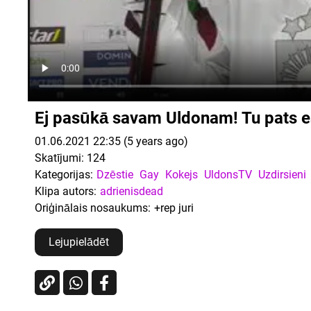
Ej pasūkā savam Uldonam! Tu pats e
01.06.2021 22:35 (5 years ago)
Skatījumi:
124
Kategorijas:
Dzēstie
Gay
Kokejs
UldonsTV
Uzdirsieni
Klipa autors:
adrienisdead
Oriģinālais nosaukums:
+rep juri
Lejupielādēt