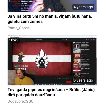
4 years ago
Ja viņš būtu 5m no manis, viņam būtu hana,
gulētu zem zemes
Prime_Goose
0:49
5 years ago
Tevi gaida pipeles nogriešana – Brālis (Jānis)
dirš par galda dauzīšanu
DogeLoreCSGO