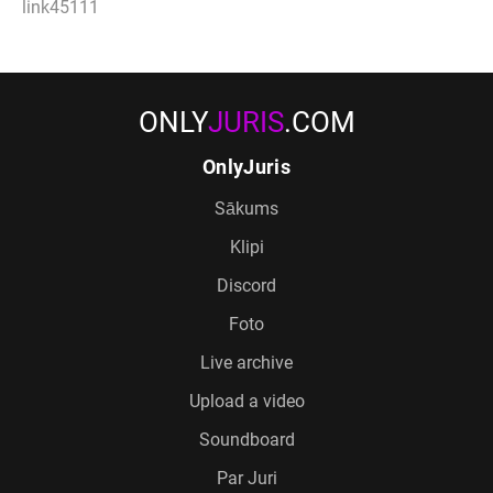
link45111
ONLY
JURIS
.COM
OnlyJuris
Sākums
Klipi
Discord
Foto
Live archive
Upload a video
Soundboard
Par Juri