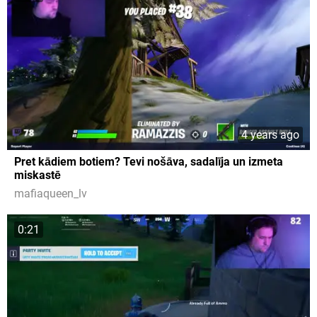
4 years ago
Pret kādiem botiem? Tevi nošāva, sadalīja un izmeta
miskastē
mafiaqueen_lv
0:21