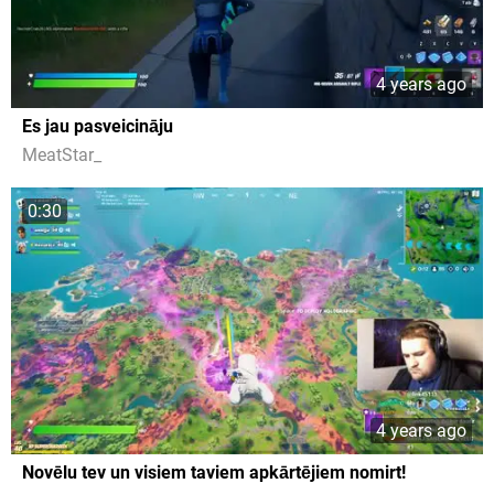
4 years ago
Es jau pasveicināju
MeatStar_
0:30
4 years ago
Novēlu tev un visiem taviem apkārtējiem nomirt!