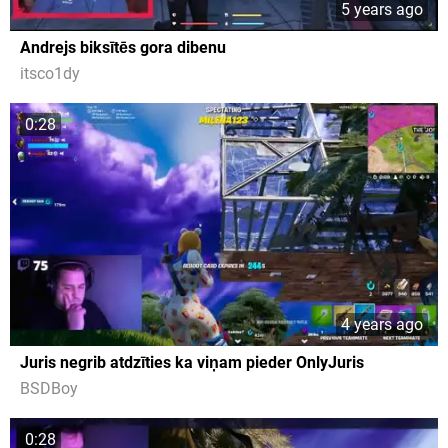
5 years ago
Andrejs biksītēs gora dibenu
itsco1dy
0:28
4 years ago
Juris negrib atdzīties ka viņam pieder OnlyJuris
BSDBoy
0:28