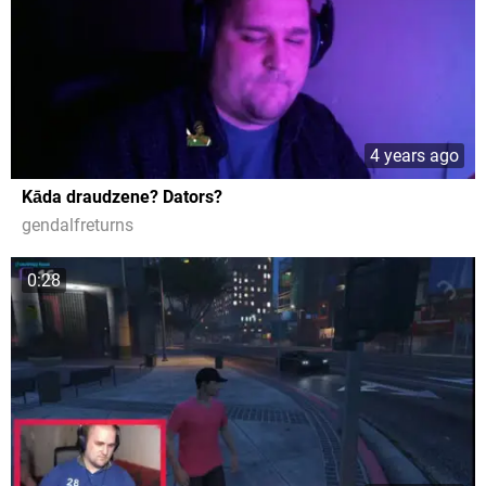
4 years ago
Kāda draudzene? Dators?
gendalfreturns
0:28