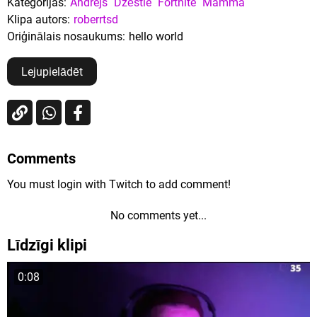
Kategorijas:
Andrejs
Dzēstie
Fortnite
Mamma
Klipa autors:
roberrtsd
Oriģinālais nosaukums:
hello world
Lejupielādēt
Comments
You must login with Twitch to add comment!
No comments yet...
Līdzīgi klipi
0:08