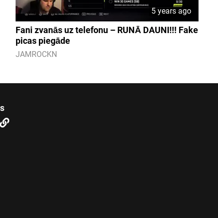
5 years ago
Fani zvanās uz telefonu – RUNĀ DAUNI!!! Fake
picas piegāde
JAMROCKN
us