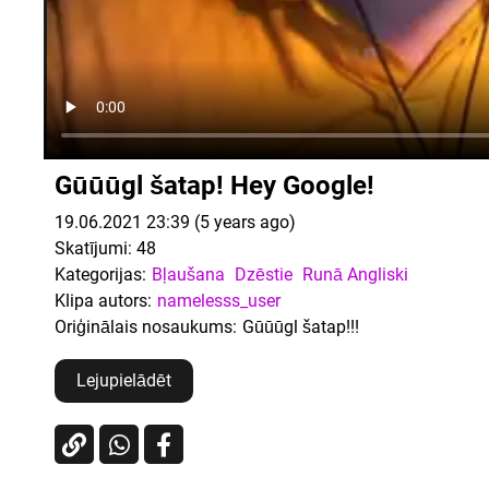
Gūūūgl šatap! Hey Google!
19.06.2021 23:39 (5 years ago)
Skatījumi:
48
Kategorijas:
Bļaušana
Dzēstie
Runā Angliski
Klipa autors:
namelesss_user
Oriģinālais nosaukums:
Gūūūgl šatap!!!
Lejupielādēt