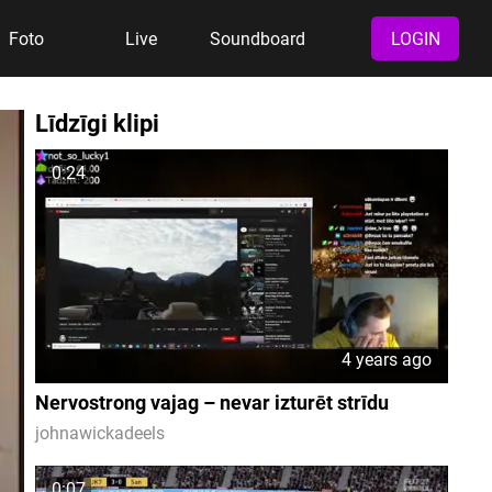
Foto
Live
Soundboard
LOGIN
Līdzīgi klipi
0:24
4 years ago
Nervostrong vajag – nevar izturēt strīdu
johnawickadeels
0:07