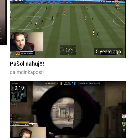
5 years ago
Pašol nahuj!!!
daimdinkaposti
0:19