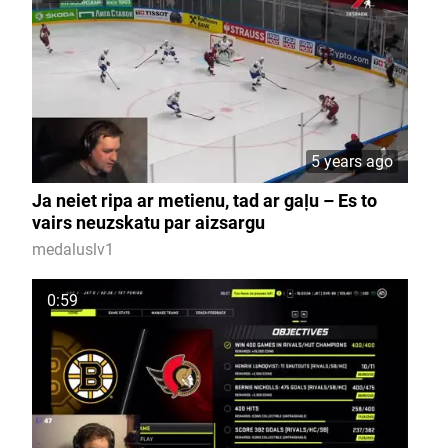
5 years ago
Ja neiet ripa ar metienu, tad ar gaļu – Es to
vairs neuzskatu par aizsargu
medaluslv1
0:59