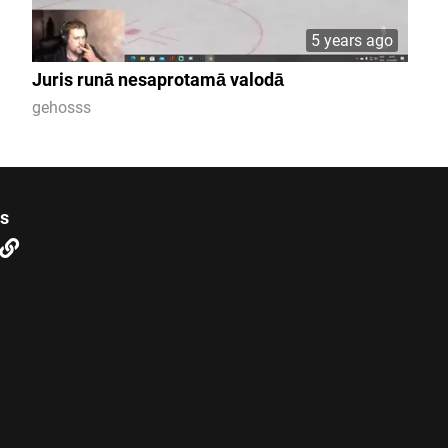
5 years ago
Juris runā nesaprotamā valodā
gehosss
us