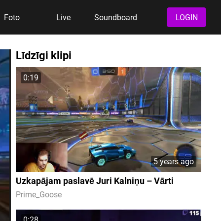
Foto
Live
Soundboard
LOGIN
Līdzīgi klipi
0:19
5 years ago
Uzkapājam paslavē Juri Kalniņu – Vārti
Prime_Goose
0:28