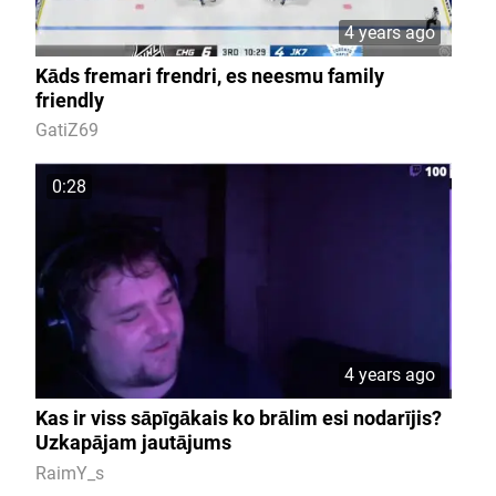
4 years ago
Kāds fremari frendri, es neesmu family
friendly
GatiZ69
0:28
4 years ago
Kas ir viss sāpīgākais ko brālim esi nodarījis?
Uzkapājam jautājums
RaimY_s