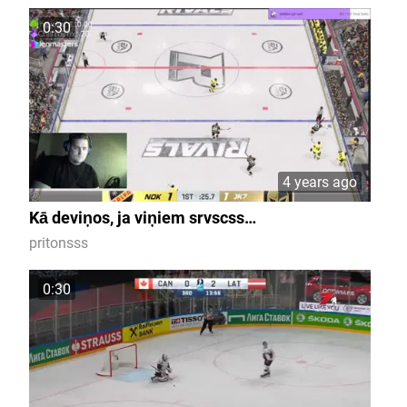
0:30
4 years ago
Kā deviņos, ja viņiem srvscss…
pritonsss
0:30