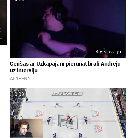
4 years ago
Cenšas ar Uzkapājam pierunāt brāli Andreju
uz interviju
AL1EENN
0:09