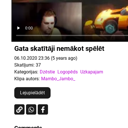
Gata skatītāji nemākot spēlēt
06.10.2020 23:36 (5 years ago)
Skatījumi:
37
Kategorijas:
Dzēstie
Logopēds
Uzkapajam
Klipa autors:
Mambo_Jambo_
Lejupielādēt
Comments