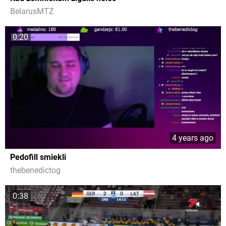
BelarusMTZ
0:20
4 years ago
Pedofill smiekli
thebenedictog
0:38