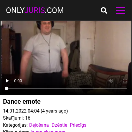
ONLY
JURIS
.COM
Dance emote
14.01.2022 04:04 (4 years ago)
Skatījumi:
16
Kategorijas:
Dejošana
Dzēstie
Priecīgs