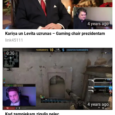
4 years ago
Kariņa un Levita uzrunas – Gaming chair prezidentam
link45111
0:30
4 years ago
Kad zemniekam zigulis nelec