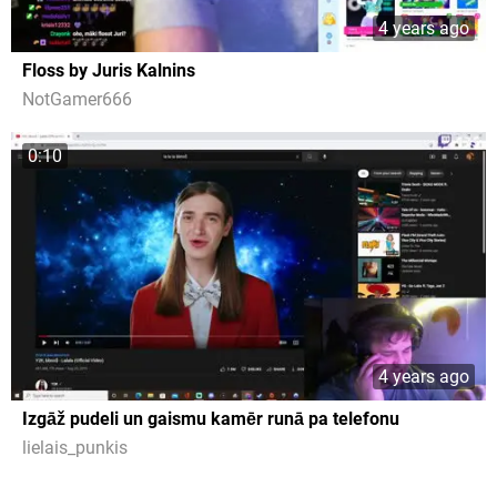
4 years ago
Floss by Juris Kalnins
NotGamer666
0:10
4 years ago
Izgāž pudeli un gaismu kamēr runā pa telefonu
lielais_punkis