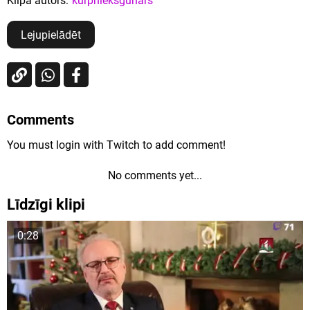
Klipa autors:
kurpnieksgunars
Lejupielādēt
Comments
You must login with Twitch to add comment!
No comments yet...
Līdzīgi klipi
0:28