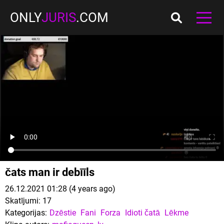
ONLY
JURIS
.COM
čats man ir debīīls
26.12.2021 01:28 (4 years ago)
Skatījumi:
17
Kategorijas:
Dzēstie
Fani
Forza
Idioti čatā
Lēkme