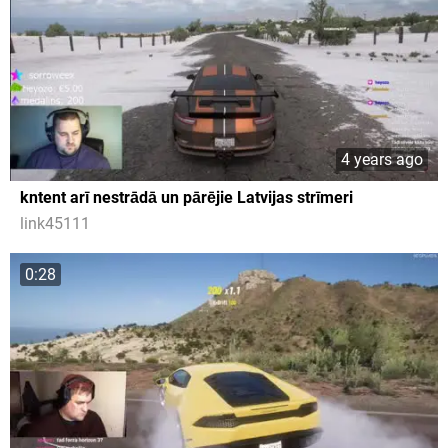
4 years ago
kntent arī nestrādā un pārējie Latvijas strīmeri
link45111
0:28