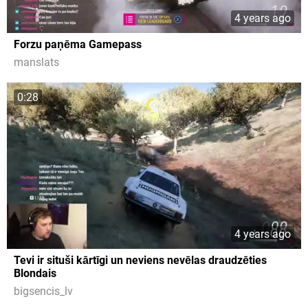
4 years ago
Forzu paņēma Gamepass
manslats
0:28
4 years ago
Tevi ir situši kārtīgi un neviens nevēlas draudzēties
Blondais
bigsencis_lv