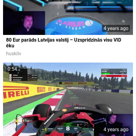
4 years ago
80 Eur parāds Latvijas valstij – Uzspridzinās visu VID
ēku
huskilv
0:54
4 years ago