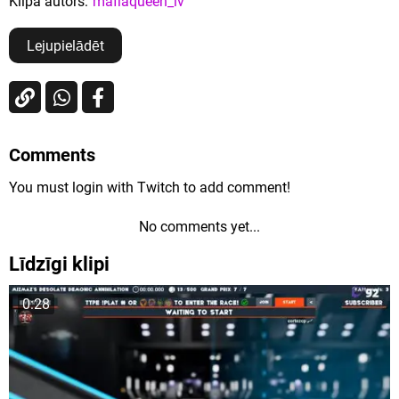
Klipa autors:
mafiaqueen_lv
Lejupielādēt
Comments
You must login with Twitch to add comment!
No comments yet...
Līdzīgi klipi
0:28