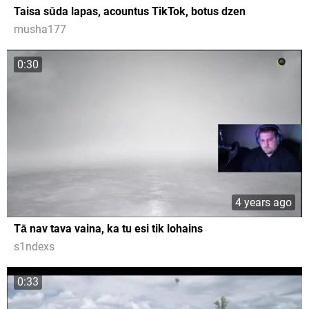
Taisa sūda lapas, acountus TikTok, botus dzen
musha177
0:30
4 years ago
Tā nav tava vaina, ka tu esi tik lohains
s1ndexs
0:33