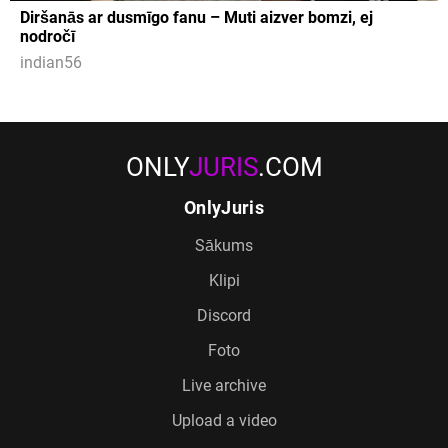
Diršanās ar dusmīgo fanu – Muti aizver bomzi, ej
nodročī
indian56
ONLY
JURIS
.COM
OnlyJuris
Sākums
Klipi
Discord
Foto
Live archive
Upload a video