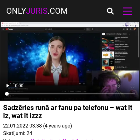
ONLY
JURIS
.COM
Sadzēries runā ar fanu pa telefonu – wat it
iz, wat it izzz
22.01.2022 03:38 (4 years ago)
Skatījumi:
24