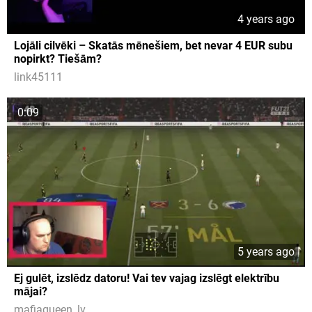
4 years ago
Lojāli cilvēki – Skatās mēnešiem, bet nevar 4 EUR subu
nopirkt? Tiešām?
link45111
0:09
5 years ago
Ej gulēt, izslēdz datoru! Vai tev vajag izslēgt elektrību
mājai?
mafiaqueen_lv