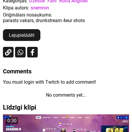
Kategorijas:
Dzēstie
Fani
Runā Angliski
Klipa autors:
snemron
Oriģinālais nosaukums:
parasts vakars, drunkstream 4eur shots
Lejupielādēt
Comments
You must login with Twitch to add comment!
No comments yet...
Līdzīgi klipi
0:30