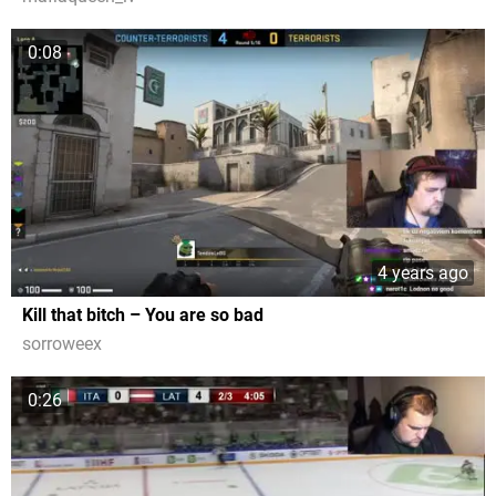
0:08
4 years ago
Kill that bitch – You are so bad
sorroweex
0:26