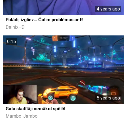
4 years ago
Palādi, izgliez… Čalim problēmas ar R
DainixHD
0:15
5 years ago
Gata skatītāji nemākot spēlēt
Mambo_Jambo_