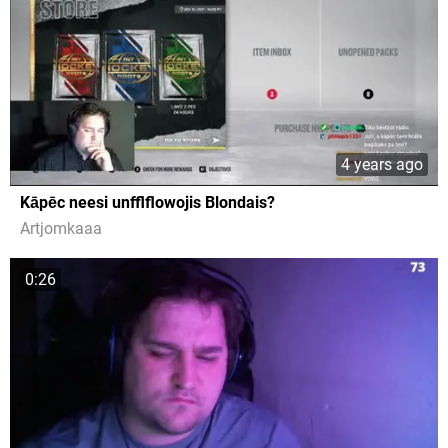
4 years ago
Kāpēc neesi unfflflowojis Blondais?
Artjomkaaa
0:26