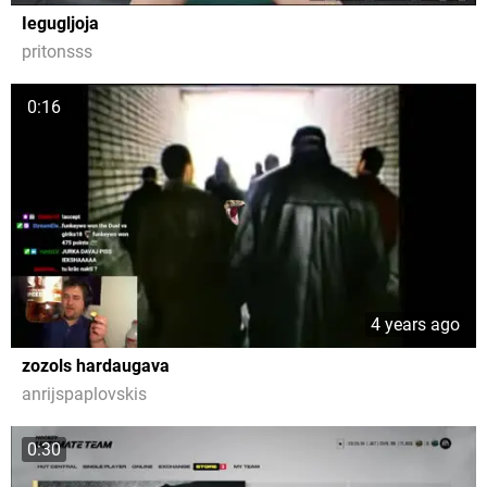
Iegugljoja
pritonsss
0:16
4 years ago
zozols hardaugava
anrijspaplovskis
0:30