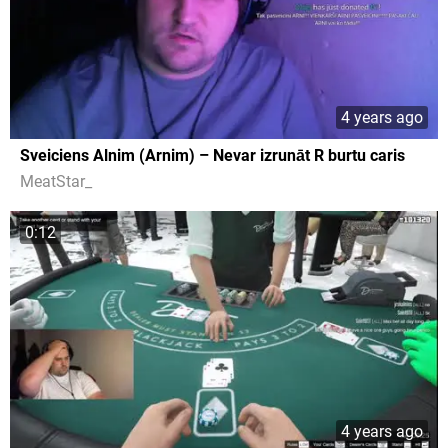
4 years ago
Sveiciens Alnim (Arnim) – Nevar izrunāt R burtu caris
MeatStar_
0:12
4 years ago