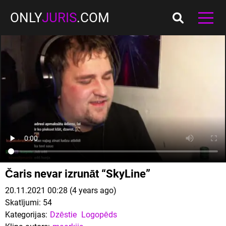
ONLY
JURIS
.COM
Čaris nevar izrunāt “SkyLine”
20.11.2021 00:28 (4 years ago)
Skatījumi:
54
Kategorijas:
Dzēstie
Logopēds