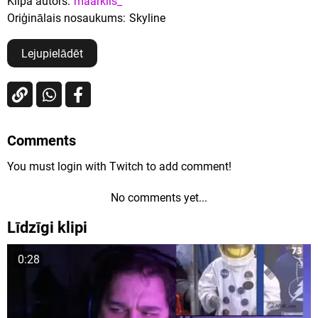
Klipa autors:
maarkiis_
Oriģinālais nosaukums:
Skyline
Lejupielādēt
Comments
You must login with Twitch to add comment!
No comments yet...
Līdzīgi klipi
0:28