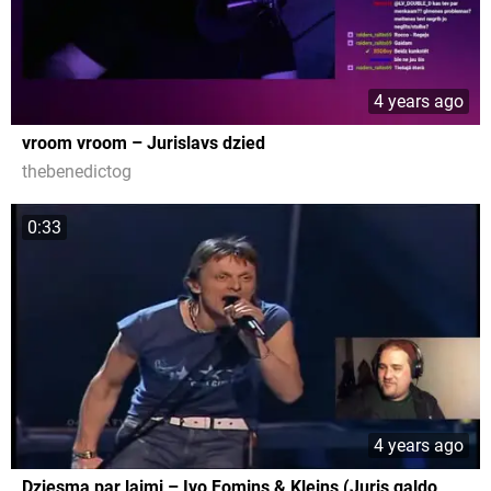
4 years ago
vroom vroom – Jurislavs dzied
thebenedictog
0:33
4 years ago
Dziesma par laimi – Ivo Fomins & Kleins (Juris galdo