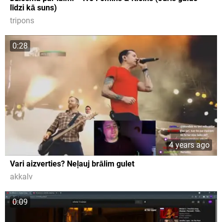
līdzi kā suns)
tripons
0:28
4 years ago
Vari aizverties? Neļauj brālim gulet
akkalv
0:09