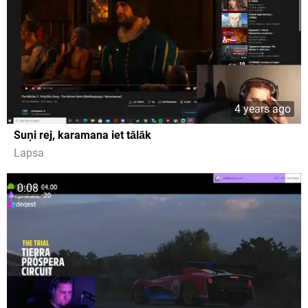
4 years ago
Suņi rej, karamana iet tālāk
Lapsa
0:08