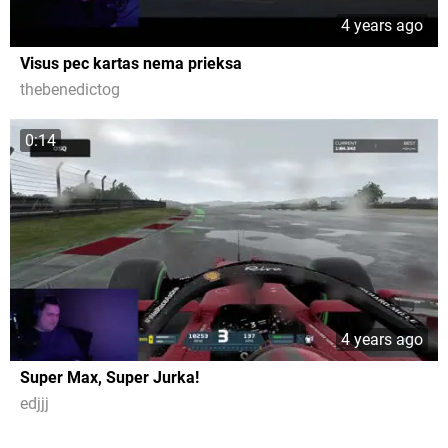
4 years ago
Visus pec kartas nema prieksa
thebenedictog
0:14
4 years ago
Super Max, Super Jurka!
edjjj