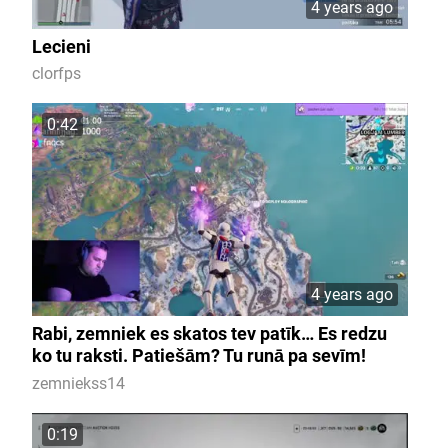
4 years ago
Lecieni
clorfps
0:42
4 years ago
Rabi, zemniek es skatos tev patīk… Es redzu
ko tu raksti. Patiešām? Tu runā pa sevīm!
zemniekss14
0:19