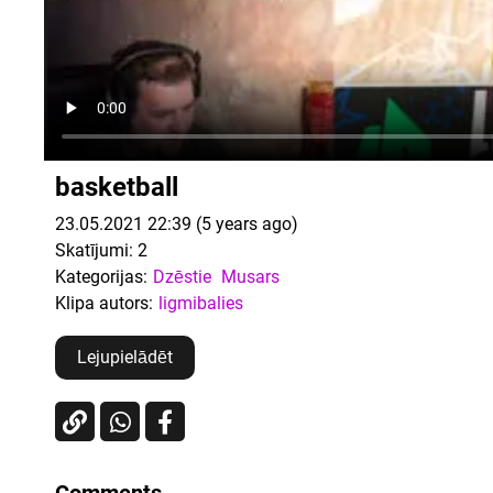
basketball
23.05.2021 22:39 (5 years ago)
Skatījumi:
2
Kategorijas:
Dzēstie
Musars
Klipa autors:
ligmibalies
Lejupielādēt
Comments