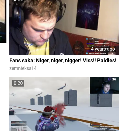
4 years ago
Fans saka: Niger, niger, nigger! Viss!! Paldies!
zemniekss14
0:20