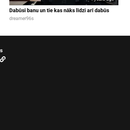
Dabūsi banu un tie kas nāks līdzi arī dabūs
dreamer96s
us