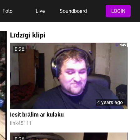
Foto
Live
Soundboard
LOGIN
Līdzīgi klipi
0:26
4 years ago
Iesit brālim ar kulaku
link45111
0:26