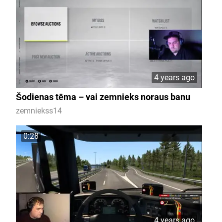
4 years ago
Šodienas tēma – vai zemnieks noraus banu
zemniekss14
0:28
4 years ago