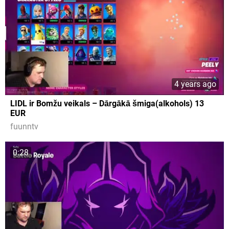
4 years ago
LIDL ir Bomžu veikals – Dārgākā šmiga(alkohols) 13
EUR
fuunntv
0:28