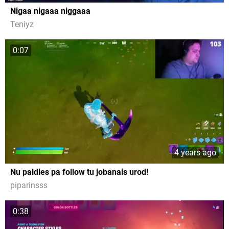
Nigaa nigaaa niggaaa
Teniyz
0:07
4 years ago
Nu paldies pa follow tu jobanais urod!
piparinsss
0:38