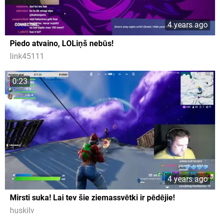
4 years ago
Piedo atvaino, LOLiņš nebūs!
link45111
0:23
4 years ago
Mirsti suka! Lai tev šie ziemassvētki ir pēdējie!
huskilv