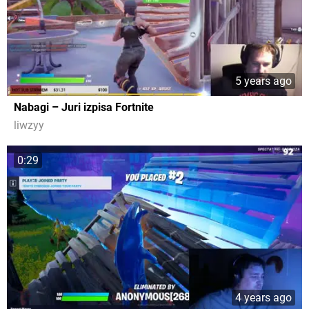
5 years ago
Nabagi – Juri izpisa Fortnite
liwzyy
0:29
4 years ago