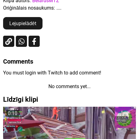
Klipa autors:
BelarusMTZ
Oriģinālais nosaukums:
....
Lejupielādēt
Comments
You must login with Twitch to add comment!
No comments yet...
Līdzīgi klipi
0:10