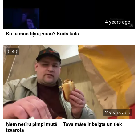
4 years ago
Ko tu man bļauj virsū? Sūds tāds
0:40
2 years ago
Ņem netīru pimpi mutē – Tava māte ir beigta un tiek
izvarota