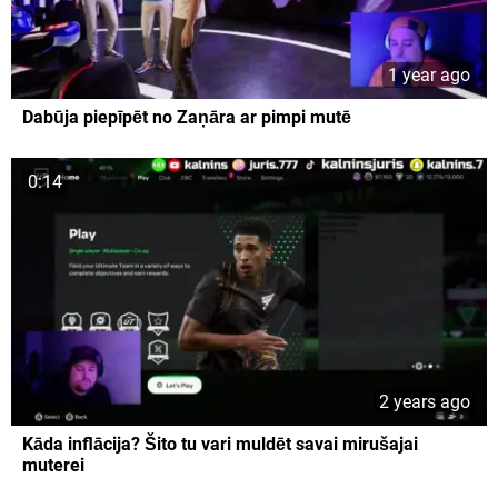
1 year ago
Dabūja piepīpēt no Zaņāra ar pimpi mutē
0:14
2 years ago
Kāda inflācija? Šito tu vari muldēt savai mirušajai
muterei