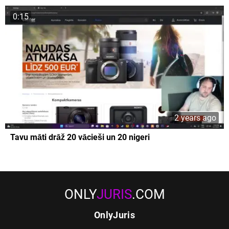
0:15
2 years ago
Tavu māti drāž 20 vācieši un 20 nigeri
ONLY
JURIS
.COM
OnlyJuris