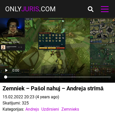
ONLY
JURIS
.COM
Zemniek – Pašol nahuj – Andreja strīmā
15.02.2022 20:23 (4 years ago)
Skatījumi:
325
Kategorijas:
Andrejs
Uzdirsieni
Zemnieks