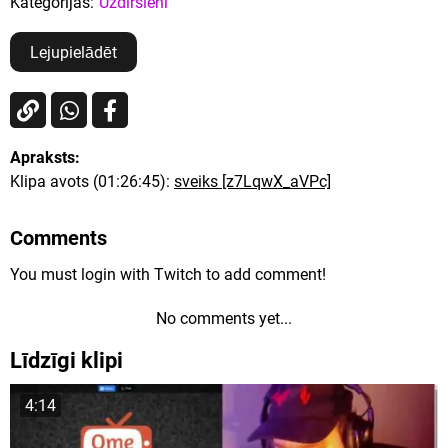
Kategorijas:
Uzdirsieni
Lejupielādēt
Apraksts:
Klipa avots (01:26:45):
sveiks [z7LqwX_aVPc]
Comments
You must login with Twitch to add comment!
No comments yet...
Līdzīgi klipi
4:14