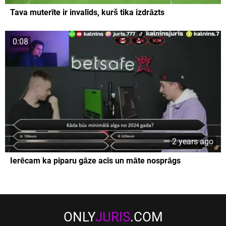
Tava muterīte ir invalīds, kurš tika izdrāzts
0:08
2 years ago
Ierēcam ka piparu gāze acīs un māte nosprāgs
ONLY
JURIS
.COM