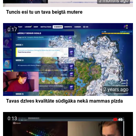
5 months ago
Tuncis esi tu un tava beigtā mutere
0:17
2 years ago
Tavas dzīves kvalitāte sūdīgāka nekā mammas pīzda
0:13