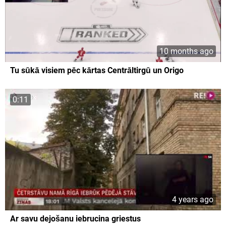
10 months ago
Tu sūkā visiem pēc kārtas Centrāltirgū un Origo
0:11
4 years ago
Ar savu dejošanu iebrucina griestus