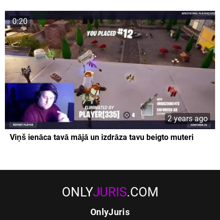
0:20
2 years ago
Viņš ienāca tavā mājā un izdrāza tavu beigto muteri
ONLY
JURIS
.COM
OnlyJuris