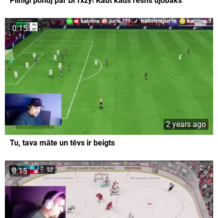
Pilnīgi pohuj par Br1xzy! Kaut kāds resns ujobaks
0:15
2 years ago
Tu, tava māte un tēvs ir beigts
0:15