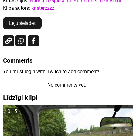
Kategorijas:
Naudas izspiešana
Samontēts
Uzdirsieni
Klipa autors:
kristerzzzz
Lejupielādēt
Comments
You must login with Twitch to add comment!
No comments yet...
Līdzīgi klipi
0:15