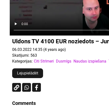
Uldons TV 4100 EUR noziedots – Ju
06.03.2022 14:35 (4 years ago)
Skatījumi:
563
Kategorijas:
Citi Strīmeri
Dusmīgs
Naudas izspiešana
Lejupielādēt
Comments