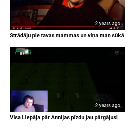
2 years ago
Strādāju pie tavas mammas un viņa man sūkā
1:00
2 years ago
Visa Liepāja pār Annijas pīzdu jau pārgājusi