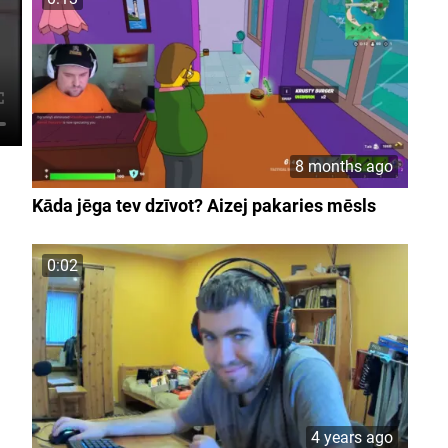
8 months ago
Kāda jēga tev dzīvot? Aizej pakaries mēsls
0:02
4 years ago