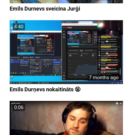
Emīls Durnevs sveicina Jurģi
4:40
7 months ago
Emīls Durņevs nokaitināts 🤬
0:06