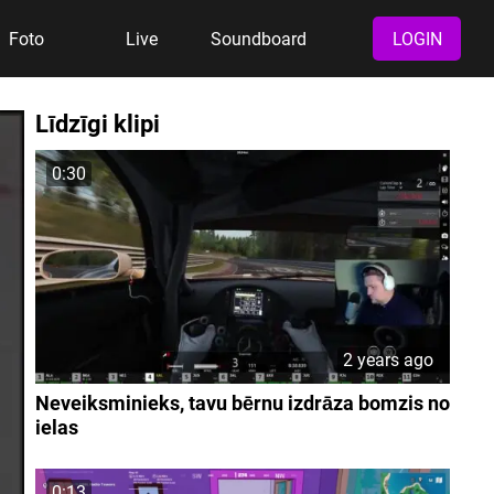
Foto
Live
Soundboard
LOGIN
Līdzīgi klipi
0:30
2 years ago
Neveiksminieks, tavu bērnu izdrāza bomzis no
ielas
0:13