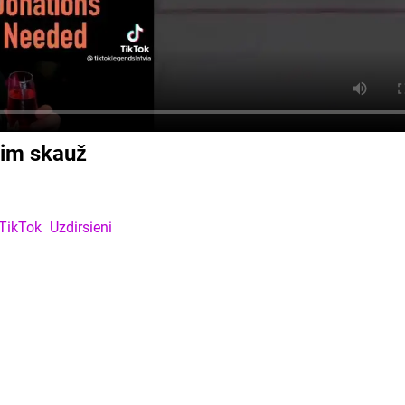
rim skauž
TikTok
Uzdirsieni