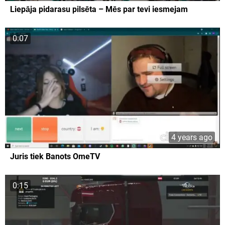
Liepāja pidarasu pilsēta – Mēs par tevi iesmejam
0:07
4 years ago
Juris tiek Banots OmeTV
0:15