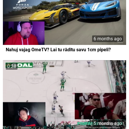
6 months ago
Nahuj vajag OmeTV? Lai tu rādītu savu 1cm pipeli?
0:28
5 months ago