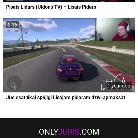
Pisais Lidars (Uldons TV) – Lisais Pidars
0:16
1 year ago
Jūs esat tikai spējīgi Lisajam pidaram dzīvi apmaksāt
ONLY
JURIS
.COM