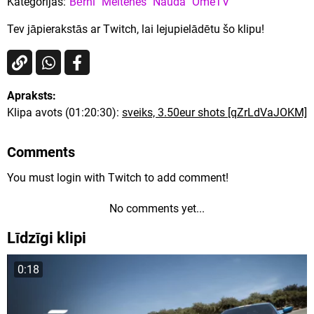
Kategorijas:
Bērni
Meitenes
Nauda
OmeTV
Tev jāpierakstās ar Twitch, lai lejupielādētu šo klipu!
Apraksts:
Klipa avots (01:20:30):
sveiks, 3.50eur shots [qZrLdVaJOKM]
Comments
You must login with Twitch to add comment!
No comments yet...
Līdzīgi klipi
0:18