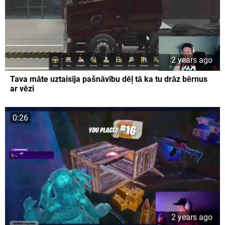
2 years ago
Tava māte uztaisīja pašnāvību dēļ tā ka tu drāz bērnus
ar vēzi
0:26
2 years ago