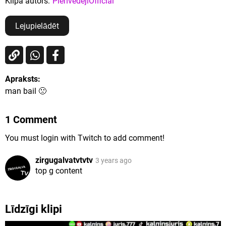
Klipa autors:
PienvedejiOfficial
Lejupielādēt
Apraksts:
man bail 🙁
1 Comment
You must login with Twitch to add comment!
zirgugalvatvtvtv
3 years ago
top g content
Līdzīgi klipi