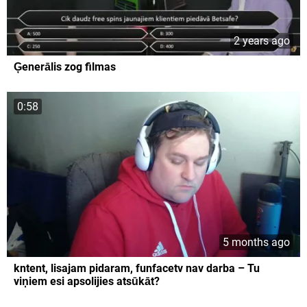
2 years ago
Ģenerālis zog filmas
0:58
5 months ago
kntent, lisajam pidaram, funfacetv nav darba – Tu
viņiem esi apsolijies atsūkāt?