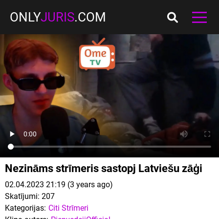
ONLY
JURIS
.COM
Nezināms strīmeris sastopj Latviešu zāģi
02.04.2023 21:19 (3 years ago)
Skatījumi:
207
Kategorijas:
Citi Strīmeri