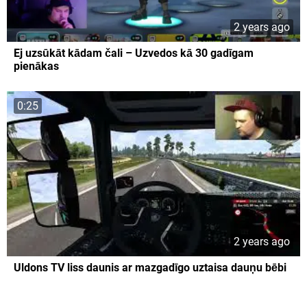
2 years ago
Ej uzsūkāt kādam čali – Uzvedos kā 30 gadīgam
pienākas
0:25
2 years ago
Uldons TV liss daunis ar mazgadīgo uztaisa dauņu bēbi