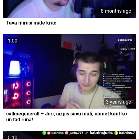
8 months ago
Tava mirusī māte krāc
1:00
3 years ago
callmegenerall – Juri, aizpis savu muti, nomet kaut ko
un tad runā!
0:10