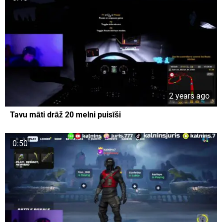
2 years ago
Tavu māti drāž 20 melni puisīši
0:50