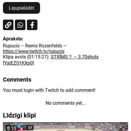
Lejupielādēt
Apraksts:
Rupucis – Reinis Rozenfelds –
https://www.twitch.tv/rupucis
Klipa avots (01:15:27):
STRĪMS？ – 3.70shots
[YatEZ01KXp0]
Comments
You must login with Twitch to add comment!
No comments yet...
Līdzīgi klipi
0:15