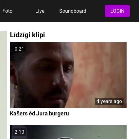
Foto
Live
Soundboard
LOGIN
Līdzīgi klipi
0:21
4 years ago
Kašers ēd Jura burgeru
2:10