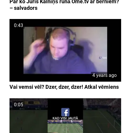
Par ko Juris Kalniņš runā Ome.tv ar bērniem?
– salvadors
0:43
4 years ago
Vai vemsi vēl? Dzer, dzer, dzer! Atkal vēmiens
0:05