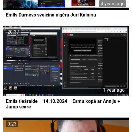
4 years ago
Emīls Durnevs sveicina nigēru Juri Kalniņu
20:37
1 year ago
Emīla tiešraide – 14.10.2024 – Esmu kopā ar Anniju +
Jump scare
0:23