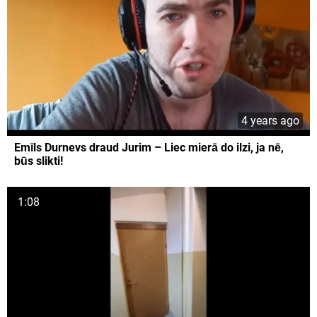
4 years ago
Emīls Durnevs draud Jurim – Liec mierā do ilzi, ja nē,
būs slikti!
1:08