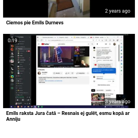
2 years ago
Ciemos pie Emīls Durnevs
0:19
3 years ago
Emīls raksta Jura čatā – Resnais ej gulēt, esmu kopā ar
Anniju