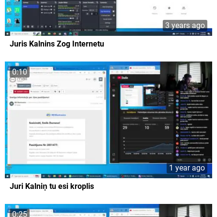
3 years ago
Juris Kalnins Zog Internetu
0:10
1 year ago
Juri Kalniņ tu esi kroplis
0:25