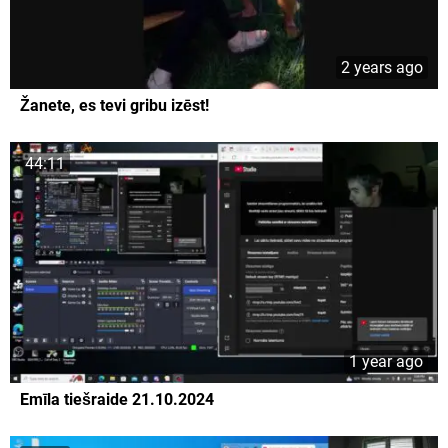
2 years ago
Žanete, es tevi gribu izēst!
44:11
1 year ago
Emīla tiešraide 21.10.2024