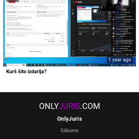
1 year ago
Kurš šito izdarīja?
ONLY
JURIS
.COM
OnlyJuris
Sākums