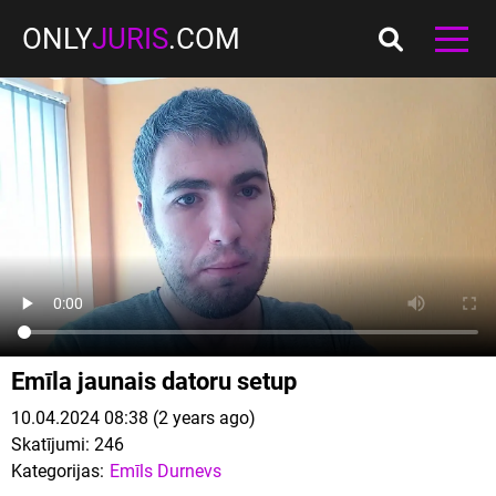
ONLY
JURIS
.COM
Emīla jaunais datoru setup
10.04.2024 08:38 (2 years ago)
Skatījumi:
246
Kategorijas:
Emīls Durnevs