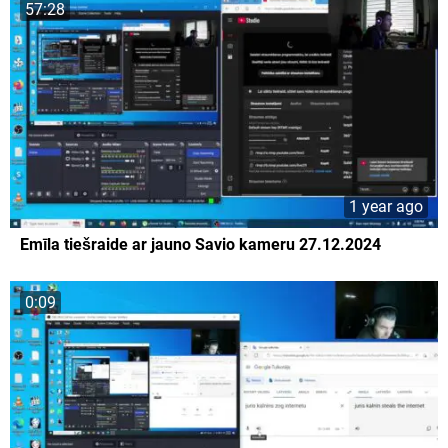
57:28
1 year ago
Emīla tiešraide ar jauno Savio kameru 27.12.2024
0:09