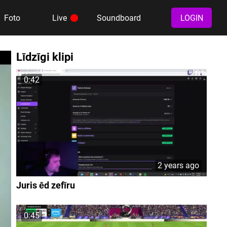
Foto
Live
Soundboard
LOGIN
Līdzīgi klipi
0:42
2 years ago
Juris ēd zefīru
0:45