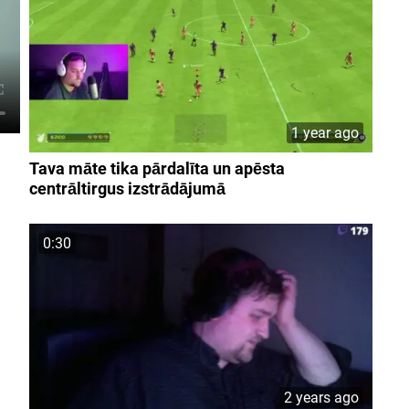
1 year ago
Tava māte tika pārdalīta un apēsta
centrāltirgus izstrādājumā
0:30
2 years ago