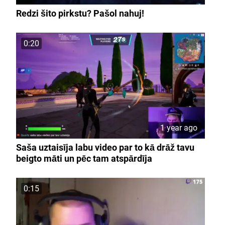
Redzi šito pirkstu? Pašol nahuj!
0:20
1 year ago
Saša uztaisīja labu video par to kā drāž tavu
beigto māti un pēc tam atspārdīja
0:15