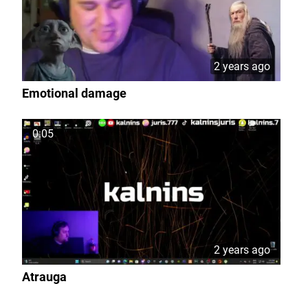
2 years ago
Emotional damage
0:05
2 years ago
Atrauga