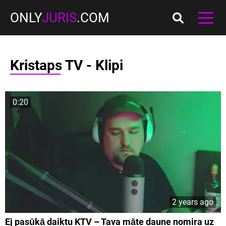
ONLY
JURIS
.COM
Kristaps TV - Klipi
0:20
2 years ago
Ej pasūkā daiktu KTV – Tava māte daune nomira uz