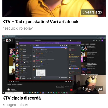
5 years ago
KTV – Tad ej un skaties! Vari arī atsuuk
nesquick_roleplay
0:25
4 years ago
KTV cincis discordā
kruugermaister