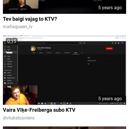
5 years ago
Tev baigi vajag to KTV?
mafiaqueen_lv
0:15
5 years ago
Vaira Vīķe-Freiberga subo KTV
divtukstosviens