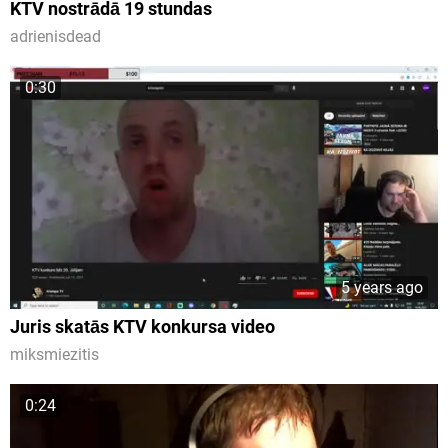
KTV nostrādā 19 stundas
adrienisdead
0:30
5 years ago
Juris skatās KTV konkursa video
miksmiezitis
0:24