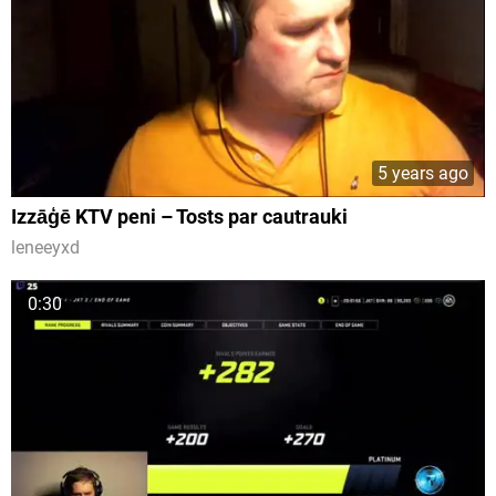
5 years ago
Izzāģē KTV peni – Tosts par cautrauki
leneeyxd
0:30