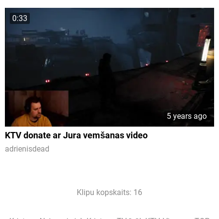
0:33
5 years ago
KTV donate ar Jura vemšanas video
adrienisdead
Klipu kopskaits: 16