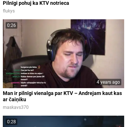
Pilnīgi pohuj ka KTV notrieca
flukys
0:26
4 years ago
Man ir pilnīgi vienalga par KTV – Andrejam kaut kas
ar čaiņiku
maskavs370
0:28