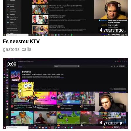
4 years ago
Es neesmu KTV
gastons_calis
0:09
4 years ago