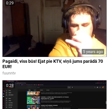
0:29
5 years ago
Pagaidi, viss būs! Ejat pie KTV, viņš jums parādā 70
EUR!
fuunntv
0:28