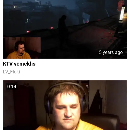
5 years ago
KTV vēmeklis
LV_Floki
0:14