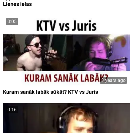
Lienes ielas
0:05
3 years ago
Kuram sanāk labāk sūkāt? KTV vs Juris
0:16