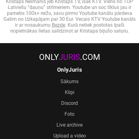
Kristaps Neimanis jeb Kristaps TV, īsāk KTV. Viens no TOP
Latviešu “dauņu” strīmeriem. Youtube un soc tīklus jau ir
pametis 100x+ reižu, savu pirmo Youtube kanālu pārdeva
Gatim no Uzkapājam par 30 Eur. Vecais KTV Youtube kanāls
ir ar nosaukumu
Bezde
. Kurā netiek postotas īpaši
nopietnākas lietas salīdzinot ar Kristapa bijušo saturu.
ONLY
JURIS
.COM
OnlyJuris
Sākums
Klipi
Discord
Foto
Live archive
Upload a video