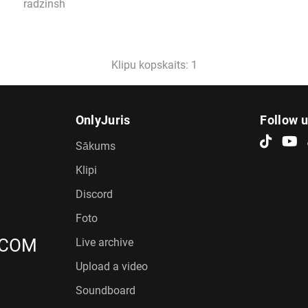
radzinsh
Klipu kopskaits: 1
OnlyJuris
Follow 
Sākums
Klipi
Discord
Foto
.COM
Live archive
Upload a video
Soundboard