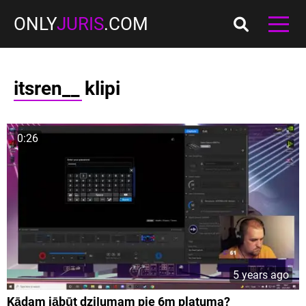
ONLY
JURIS
.COM
itsren__ klipi
0:26
5 years ago
Kādam jābūt dziļumam pie 6m platuma?