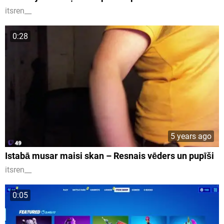
itsren__
0:28
5 years ago
Istabā musar maisi skan – Resnais vēders un pupīši
itsren__
0:05