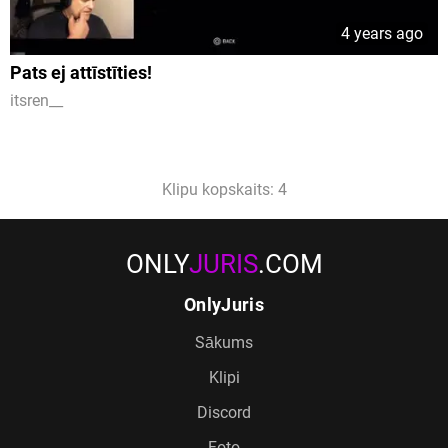
4 years ago
Pats ej attīstīties!
itsren__
Klipu kopskaits: 4
ONLY
JURIS
.COM
OnlyJuris
Sākums
Klipi
Discord
Foto