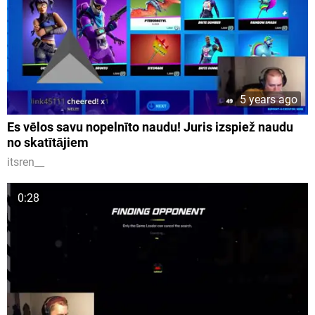
5 years ago
Es vēlos savu nopelnīto naudu! Juris izspiež naudu
no skatītājiem
itsren__
0:28