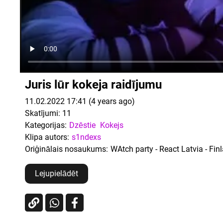
Juris lūr kokeja raidījumu
11.02.2022 17:41 (4 years ago)
Skatījumi:
11
Kategorijas:
Dzēstie
Kokejs
Klipa autors:
s1ndexs
Oriģinālais nosaukums:
WAtch party - React Latvia - Fi
Lejupielādēt