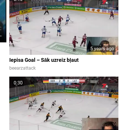
5 years ago
Iepisa Goal – Sāk uzreiz bļaut
beearzattack
0:30