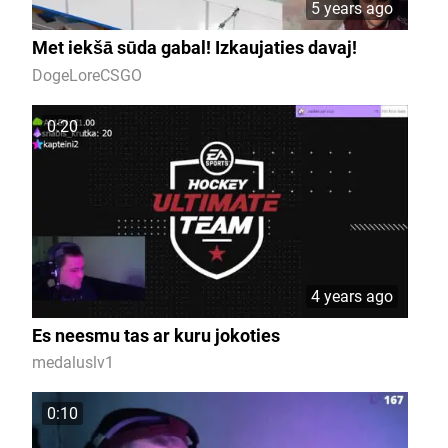
5 years ago
Met iekšā sūda gabal! Izkaujaties davaj!
DogeLoreCSGO
0:20
4 years ago
Es neesmu tas ar kuru jokoties
medaluslv1
0:10