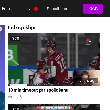
Foto
Live
Soundboard
LOGIN
Līdzīgi klipi
0:28
5 years ago
10 min timeout par spoilošanu
error_481
0:10