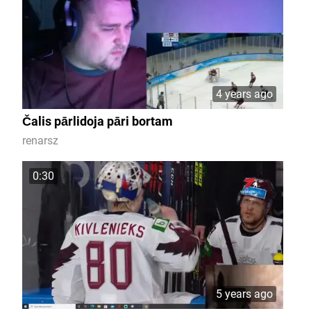
4 years ago
Čalis pārlidoja pāri bortam
renarsz
0:30
5 years ago