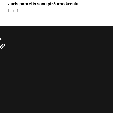
Juris pametis savu piržamo kreslu
hexii1
us